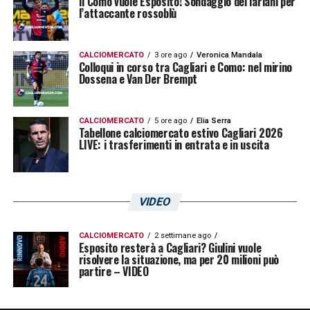
Il Como vuole Esposito! Sondaggio dei lariani per
l’attaccante rossoblù
CALCIOMERCATO
3 ore ago
Veronica Mandala
Colloqui in corso tra Cagliari e Como: nel mirino
Dossena e Van Der Brempt
CALCIOMERCATO
5 ore ago
Elia Serra
Tabellone calciomercato estivo Cagliari 2026
LIVE: i trasferimenti in entrata e in uscita
VIDEO
CALCIOMERCATO
2 settimane ago
Esposito resterà a Cagliari? Giulini vuole
risolvere la situazione, ma per 20 milioni può
partire – VIDEO