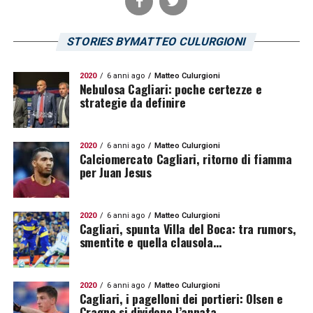
STORIES BYMATTEO CULURGIONI
2020
6 anni ago
Matteo Culurgioni
Nebulosa Cagliari: poche certezze e
strategie da definire
2020
6 anni ago
Matteo Culurgioni
Calciomercato Cagliari, ritorno di fiamma
per Juan Jesus
2020
6 anni ago
Matteo Culurgioni
Cagliari, spunta Villa del Boca: tra rumors,
smentite e quella clausola…
2020
6 anni ago
Matteo Culurgioni
Cagliari, i pagelloni dei portieri: Olsen e
Cragno si dividono l’annata