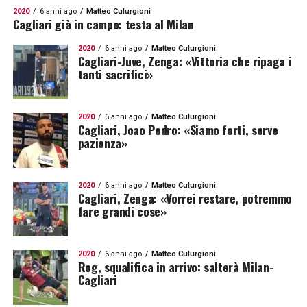
2020
6 anni ago
Matteo Culurgioni
Cagliari già in campo: testa al Milan
2020
6 anni ago
Matteo Culurgioni
Cagliari-Juve, Zenga: «Vittoria che ripaga i
tanti sacrifici»
2020
6 anni ago
Matteo Culurgioni
Cagliari, Joao Pedro: «Siamo forti, serve
pazienza»
2020
6 anni ago
Matteo Culurgioni
Cagliari, Zenga: «Vorrei restare, potremmo
fare grandi cose»
2020
6 anni ago
Matteo Culurgioni
Rog, squalifica in arrivo: salterà Milan-
Cagliari