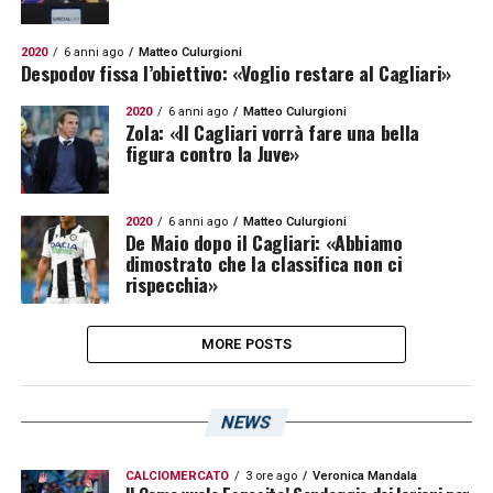
2020
6 anni ago
Matteo Culurgioni
Despodov fissa l’obiettivo: «Voglio restare al Cagliari»
2020
6 anni ago
Matteo Culurgioni
Zola: «Il Cagliari vorrà fare una bella
figura contro la Juve»
2020
6 anni ago
Matteo Culurgioni
De Maio dopo il Cagliari: «Abbiamo
dimostrato che la classifica non ci
rispecchia»
MORE POSTS
NEWS
CALCIOMERCATO
3 ore ago
Veronica Mandala