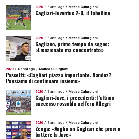
2020
6 anni ago
Matteo Culurgioni
Cagliari-Juventus 2-0, il tabellino
2020
6 anni ago
Matteo Culurgioni
Gagliano, primo tempo da sogno:
«Emozionato ma concentrato»
2020
6 anni ago
Matteo Culurgioni
Passetti: «Cagliari piazza importante. Nandez?
Pensiamo di continuare insieme»
2020
6 anni ago
Matteo Culurgioni
Cagliari-Juve, i precedenti: l’ultimo
successo rossoblu nell’era Allegri
2020
6 anni ago
Matteo Culurgioni
Zenga: «Voglio un Cagliari che provi a
battere la Juve»