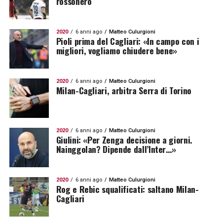
rossonero
2020
6 anni ago
Matteo Culurgioni
Pioli prima del Cagliari: «In campo con i
migliori, vogliamo chiudere bene»
2020
6 anni ago
Matteo Culurgioni
Milan-Cagliari, arbitra Serra di Torino
2020
6 anni ago
Matteo Culurgioni
Giulini: «Per Zenga decisione a giorni.
Nainggolan? Dipende dall’Inter…»
2020
6 anni ago
Matteo Culurgioni
Rog e Rebic squalificati: saltano Milan-
Cagliari