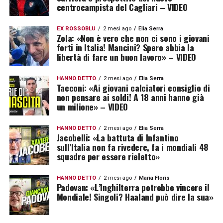
centrocampista del Cagliari – VIDEO
EX ROSSOBLÙ
2 mesi ago
Elia Serra
Zola: «Non è vero che non ci sono i giovani
forti in Italia! Mancini? Spero abbia la
libertà di fare un buon lavoro» – VIDEO
HANNO DETTO
2 mesi ago
Elia Serra
Tacconi: «Ai giovani calciatori consiglio di
non pensare ai soldi! A 18 anni hanno già
un milione» – VIDEO
HANNO DETTO
2 mesi ago
Elia Serra
Jacobelli: «La battuta di Infantino
sull’Italia non fa rivedere, fa i mondiali 48
squadre per essere rieletto»
HANNO DETTO
2 mesi ago
Maria Floris
Padovan: «L’Inghilterra potrebbe vincere il
Mondiale! Singoli? Haaland può dire la sua»