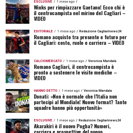
ESCLUSIVE
1 mese ago
Winks per rimpiazzare Gaetano! Ecco chi è
il centrocampista nel mirino del Cagliari –
VIDEO
EDITORIALE
1 mese ago
Redazione Cagliarinews24
Romano acquisto tra presente e futuro per
il Cagliari: costo, ruolo e carriera – VIDEO
CALCIOMERCATO
1 mese ago
Veronica Mandala
Romano Cagliari, il centrocampista è
pronto a sostenere le visite mediche –
VIDEO
HANNO DETTO
1 mese ago
Veronica Mandala
Donati: «Non è normale che l’Italia non
partecipi al Mondiale! Nuovo format? Tante
squadre hanno più opportunità»
ESCLUSIVE
1 mese ago
Redazione Cagliarinews24
Akarakiri è il nuovo Pogba? Numeri,
carriera e prospettive del nuovo