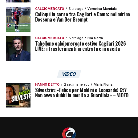
CALCIOMERCATO
3 ore ago
Veronica Mandala
Colloqui in corso tra Cagliari e Como: nel mirino
Dossena e Van Der Brempt
CALCIOMERCATO
5 ore ago
Elia Serra
Tabellone calciomercato estivo Cagliari 2026
LIVE: i trasferimenti in entrata e in uscita
VIDEO
HANNO DETTO
2 settimane ago
Maria Floris
Silvestrin: «Felice per Maldini e Leonardo! Ct?
Non avevo dubbi in merito a Guardiola» – VIDEO