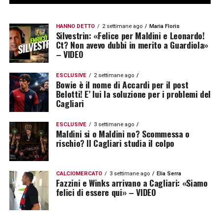
HANNO DETTO
2 settimane ago
Maria Floris
Silvestrin: «Felice per Maldini e Leonardo!
Ct? Non avevo dubbi in merito a Guardiola»
– VIDEO
ESCLUSIVE
2 settimane ago
Bowie è il nome di Accardi per il post
Belotti! E’ lui la soluzione per i problemi del
Cagliari
ESCLUSIVE
3 settimane ago
Maldini si o Maldini no? Scommessa o
rischio? Il Cagliari studia il colpo
CALCIOMERCATO
3 settimane ago
Elia Serra
Fazzini e Winks arrivano a Cagliari: «Siamo
felici di essere qui» – VIDEO