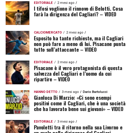
EDITORIALE
2 mesi ago
I tifosi vogliono il rinnovo di Belotti. Cosa
farà la dirigenza del Cagliari? – VIDEO
CALCIOMERCATO
2 mesi ago
Esposito ha tante richieste, ma il Cagliari
non può fare a meno di lui. Pisacane punta
tutto sull’attaccante – VIDEO
EDITORIALE
2 mesi ago
Pisacane è il vero protagonista di questa
salvezza del Cagliari e l’uomo da cui
ripartire – VIDEO
HANNO DETTO
3 mesi ago
Dario Bartolucci
Gianluca Di Marzio: «Ci sono esempi
positivi come il Cagliari, che è una società
che ha lavorato bene sui giovani» – VIDEO
EDITORIALE
3 mesi ago
Pavoletti tra il ritorno nella sua Livorno e
un ruolo nella dirigenza del Cagliari –