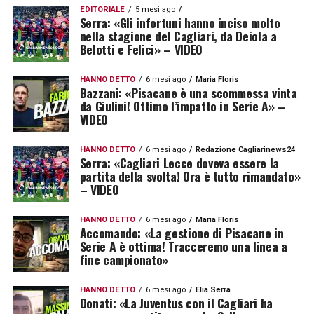
EDITORIALE
5 mesi ago
Serra: «Gli infortuni hanno inciso molto
nella stagione del Cagliari, da Deiola a
Belotti e Felici» – VIDEO
HANNO DETTO
6 mesi ago
Maria Floris
Bazzani: «Pisacane è una scommessa vinta
da Giulini! Ottimo l’impatto in Serie A» –
VIDEO
HANNO DETTO
6 mesi ago
Redazione Cagliarinews24
Serra: «Cagliari Lecce doveva essere la
partita della svolta! Ora è tutto rimandato»
– VIDEO
HANNO DETTO
6 mesi ago
Maria Floris
Accomando: «La gestione di Pisacane in
Serie A è ottima! Tracceremo una linea a
fine campionato»
HANNO DETTO
6 mesi ago
Elia Serra
Donati: «La Juventus con il Cagliari ha