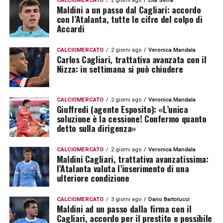
CALCIOMERCATO
2 giorni ago
Elia Serra
Maldini a un passo dal Cagliari: accordo
con l’Atalanta, tutte le cifre del colpo di
Accardi
CALCIOMERCATO
2 giorni ago
Veronica Mandala
Carlos Cagliari, trattativa avanzata con il
Nizza: in settimana si può chiudere
CALCIOMERCATO
2 giorni ago
Veronica Mandala
Giuffredi (agente Esposito): «L’unica
soluzione è la cessione! Confermo quanto
detto sulla dirigenza»
CALCIOMERCATO
2 giorni ago
Veronica Mandala
Maldini Cagliari, trattativa avanzatissima:
l’Atalanta valuta l’inserimento di una
ulteriore condizione
CALCIOMERCATO
3 giorni ago
Dario Bartolucci
Maldini ad un passo dalla firma con il
Cagliari, accordo per il prestito e possibile