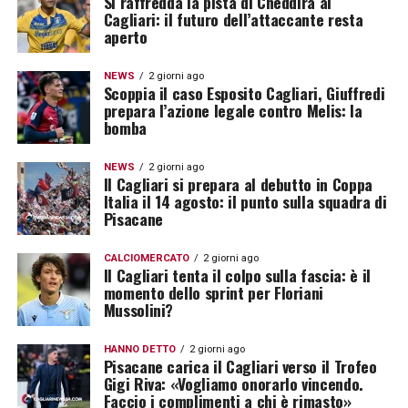
Si raffredda la pista di Cheddira al
Cagliari: il futuro dell’attaccante resta
aperto
NEWS
2 giorni ago
Scoppia il caso Esposito Cagliari, Giuffredi
prepara l’azione legale contro Melis: la
bomba
NEWS
2 giorni ago
Il Cagliari si prepara al debutto in Coppa
Italia il 14 agosto: il punto sulla squadra di
Pisacane
CALCIOMERCATO
2 giorni ago
Il Cagliari tenta il colpo sulla fascia: è il
momento dello sprint per Floriani
Mussolini?
HANNO DETTO
2 giorni ago
Pisacane carica il Cagliari verso il Trofeo
Gigi Riva: «Vogliamo onorarlo vincendo.
Faccio i complimenti a chi è rimasto»