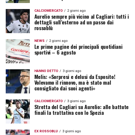
CALCIOMERCATO
2 giorni ago
Aurelio sempre più vicino al Cagliari: tutti i
dettagli sull’esterno ad un passo dai
rossoblù
NEWS
2 giorni ago
Le prime pagine dei principali quotidiani
sportivi – 6 agosto
HANNO DETTO
3 giorni ago
Melis: «Sorpresi e delusi da Esposito!
Volevamo il rinnovo, ma è stato mal
consigliato dai suoi agenti»
CALCIOMERCATO
3 giorni ago
Stretta del Cagliari su Aurelio: alle battute
finali la trattativa con lo Spezia
EX ROSSOBLÙ
3 giorni ago