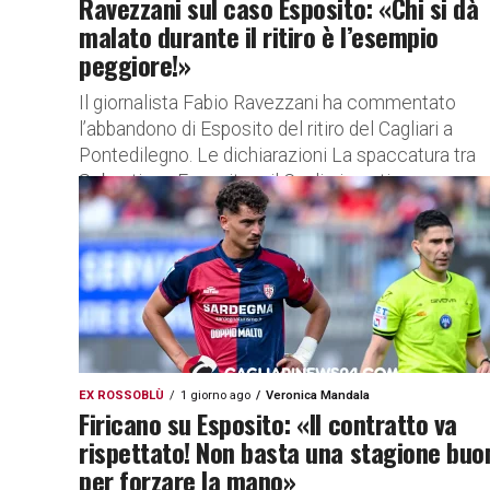
Ravezzani sul caso Esposito: «Chi si dà
malato durante il ritiro è l’esempio
peggiore!»
Il giornalista Fabio Ravezzani ha commentato
l’abbandono di Esposito del ritiro del Cagliari a
Pontedilegno. Le dichiarazioni La spaccatura tra
Sebastiano Esposito e il Cagliari continua...
EX ROSSOBLÙ
1 giorno ago
Veronica Mandala
Firicano su Esposito: «Il contratto va
rispettato! Non basta una stagione buo
per forzare la mano»