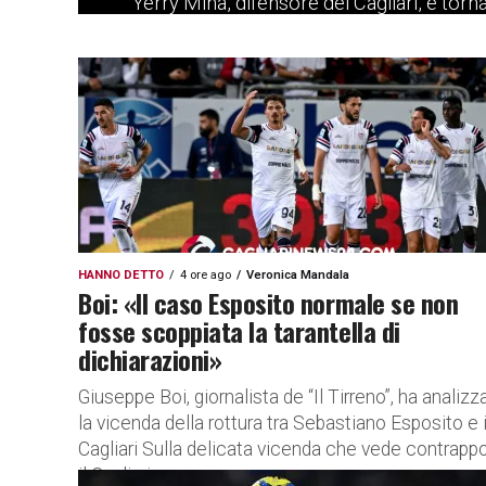
Yerry Mina, difensore del Cagliari, è torn
dell’eliminazione della Colombia dai rece
dichiarazioni A distanza di...
HANNO DETTO
4 ore ago
Veronica Mandala
Boi: «Il caso Esposito normale se non
fosse scoppiata la tarantella di
dichiarazioni»
Giuseppe Boi, giornalista de “Il Tirreno”, ha analizz
la vicenda della rottura tra Sebastiano Esposito e i
Cagliari Sulla delicata vicenda che vede contrappo
il Cagliari...