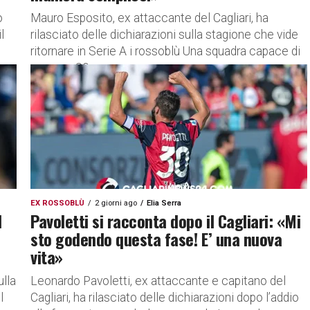
o
Mauro Esposito, ex attaccante del Cagliari, ha
l
rilasciato delle dichiarazioni sulla stagione che vide
ritornare in Serie A i rossoblù Una squadra capace di
segnare 80...
EX ROSSOBLÙ
2 giorni ago
Elia Serra
l
Pavoletti si racconta dopo il Cagliari: «Mi
sto godendo questa fase! E’ una nuova
vita»
ulla
Leonardo Pavoletti, ex attaccante e capitano del
l
Cagliari, ha rilasciato delle dichiarazioni dopo l’addio