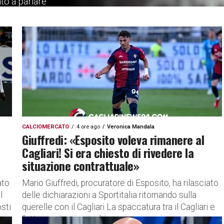
ato a parlare
ntissimi Mondiali. Le
CALCIOMERCATO
4 ore ago
Veronica Mandala
Giuffredi: «Esposito voleva rimanere al
Cagliari! Si era chiesto di rivedere la
situazione contrattuale»
ato
Mario Giuffredi, procuratore di Esposito, ha rilasciato
l
delle dichiarazioni a Sportitalia ritornando sulla
sti
querelle con il Cagliari La spaccatura tra il Cagliari e
l’attaccante si arricchisce...