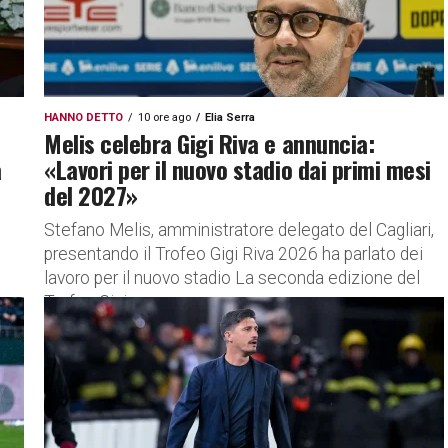
HANNO DETTO
10 ore ago
Elia Serra
Melis celebra Gigi Riva e annuncia:
a
«Lavori per il nuovo stadio dai primi mesi
del 2027»
Stefano Melis, amministratore delegato del Cagliari,
presentando il Trofeo Gigi Riva 2026 ha parlato dei
lavoro per il nuovo stadio La seconda edizione del
Trofeo Gigi...