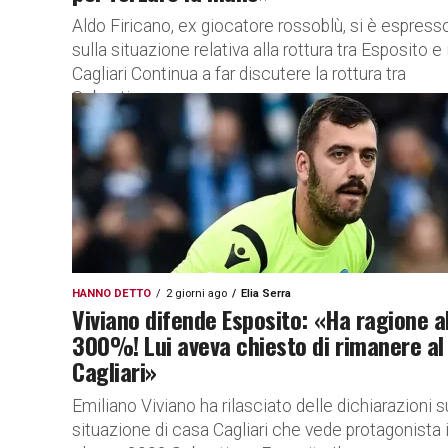
Aldo Firicano, ex giocatore rossoblù, si è espress
sulla situazione relativa alla rottura tra Esposito e i
Cagliari Continua a far discutere la rottura tra
Sebastiano...
HANNO DETTO
2 giorni ago
Elia Serra
Viviano difende Esposito: «Ha ragione a
300%! Lui aveva chiesto di rimanere al
Cagliari»
Emiliano Viviano ha rilasciato delle dichiarazioni s
situazione di casa Cagliari che vede protagonista i