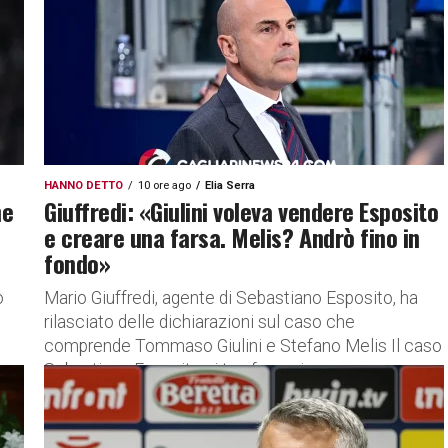
HANNO DETTO
10 ore ago
Elia Serra
ne
Giuffredi: «Giulini voleva vendere Esposito
e creare una farsa. Melis? Andrò fino in
fondo»
o
Mario Giuffredi, agente di Sebastiano Esposito, ha
rilasciato delle dichiarazioni sul caso che
comprende Tommaso Giulini e Stefano Melis Il caso
Sebastiano Esposito si trasforma in...