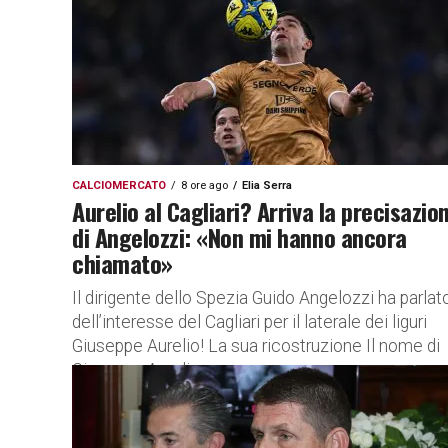
CALCIOMERCATO
8 ore ago
Elia Serra
Aurelio al Cagliari? Arriva la precisazio
di Angelozzi: «Non mi hanno ancora
chiamato»
Il dirigente dello Spezia Guido Angelozzi ha parlat
dell’interesse del Cagliari per il laterale dei liguri
Giuseppe Aurelio! La sua ricostruzione Il nome di
Giuseppe Aurelio...