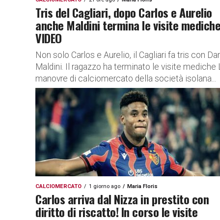
Tris del Cagliari, dopo Carlos e Aurelio
anche Maldini termina le visite medich
VIDEO
Non solo Carlos e Aurelio, il Cagliari fa tris con Da
Maldini. Il ragazzo ha terminato le visite mediche
manovre di calciomercato della società isolana...
CALCIOMERCATO
1 giorno ago
Maria Floris
Carlos arriva dal Nizza in prestito con
diritto di riscatto! In corso le visite