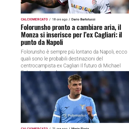
CALCIOMERCATO
18 ore ago
Dario Bartolucci
Folorunsho pronto a cambiare aria, il
Monza si inserisce per l’ex Cagliari: il
punto da Napoli
Folorunsho è sempre più lontano da Napoli, ecco
quali sono le probabili destinazioni del
centrocampista ex Cagliari Il futuro di Michael
Folorunsho sembra essere sempre più...
CALCIOMERCATO
21 ore ago
Maria Floris