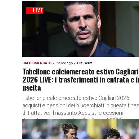
CALCIOMERCATO
13 ore ago
Elia Serra
Tabellone calciomercato estivo Cagliari
2026 LIVE: i trasferimenti in entrata e i
uscita
Tabellone calciomercato estivo Cagliari 2026:
acquisti e cessioni dei blucerchiati in questa fines
di trattative. Il riassunto Acquisti e cessioni
del calciomercato estivo Cagliari del 2026.
LEGENDA – D...