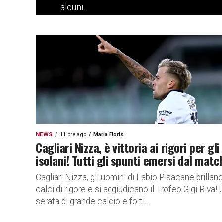
alcuni...
NEWS
11 ore ago
Maria Floris
Cagliari Nizza, è vittoria ai rigori per gli
isolani! Tutti gli spunti emersi dal matc
Cagliari Nizza, gli uomini di Fabio Pisacane brillano
calci di rigore e si aggiudicano il Trofeo Gigi Riva!
serata di grande calcio e forti...