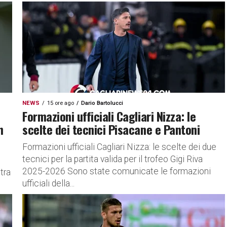
NEWS
15 ore ago
Dario Bartolucci
Formazioni ufficiali Cagliari Nizza: le
n
scelte dei tecnici Pisacane e Pantoni
Formazioni ufficiali Cagliari Nizza: le scelte dei due
tecnici per la partita valida per il trofeo Gigi Riva
2025-2026 Sono state comunicate le formazioni
tra
ufficiali della...