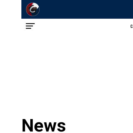
C
News