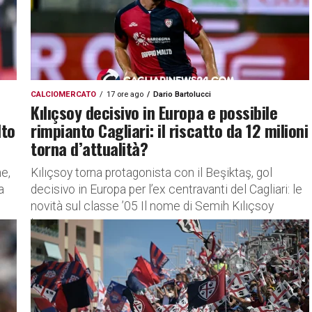
CALCIOMERCATO
17 ore ago
Dario Bartolucci
Kılıçsoy decisivo in Europa e possibile
lto
rimpianto Cagliari: il riscatto da 12 milioni
torna d’attualità?
ne,
Kılıçsoy torna protagonista con il Beşiktaş, gol
a
decisivo in Europa per l’ex centravanti del Cagliari: le
novità sul classe ’05 Il nome di Semih Kılıçsoy
torna...