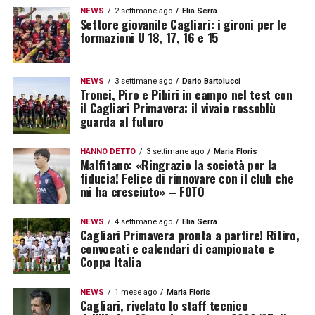
NEWS
2 settimane ago
Elia Serra
Settore giovanile Cagliari: i gironi per le
formazioni U 18, 17, 16 e 15
NEWS
3 settimane ago
Dario Bartolucci
Tronci, Piro e Pibiri in campo nel test con
il Cagliari Primavera: il vivaio rossoblù
guarda al futuro
HANNO DETTO
3 settimane ago
Maria Floris
Malfitano: «Ringrazio la società per la
fiducia! Felice di rinnovare con il club che
mi ha cresciuto» – FOTO
NEWS
4 settimane ago
Elia Serra
Cagliari Primavera pronta a partire! Ritiro,
convocati e calendari di campionato e
Coppa Italia
NEWS
1 mese ago
Maria Floris
Cagliari, rivelato lo staff tecnico