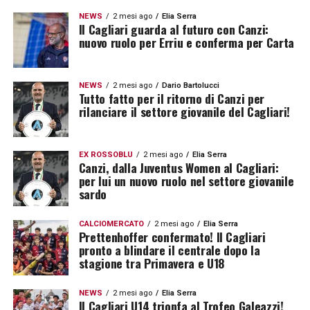
NEWS
2 mesi ago
Elia Serra
Il Cagliari guarda al futuro con Canzi:
nuovo ruolo per Erriu e conferma per Carta
NEWS
2 mesi ago
Dario Bartolucci
Tutto fatto per il ritorno di Canzi per
rilanciare il settore giovanile del Cagliari!
EX ROSSOBLÙ
2 mesi ago
Elia Serra
Canzi, dalla Juventus Women al Cagliari:
per lui un nuovo ruolo nel settore giovanile
sardo
CALCIOMERCATO
2 mesi ago
Elia Serra
Prettenhoffer confermato! Il Cagliari
pronto a blindare il centrale dopo la
stagione tra Primavera e U18
NEWS
2 mesi ago
Elia Serra
Il Cagliari U14 trionfa al Trofeo Galeazzi!