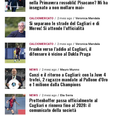
nella Primavera rossoblù! Pisacane? Mi ha
insegnato a non mollare mai»
CALCIOMERCATO
2 mesi ago
Veronica Mandala
Si separano le strade del Cagliari e di
Mereu! Si attende l’ufficialità
CALCIOMERCATO
2 mesi ago
Veronica Mandala
Franke verso l’addio al Cagliari, il
difensore è vicino al Dukla Praga
NEWS
2 mesi ago
Mauro Munno
Canzi e il ritorno a Cagliari: con la Juve 4
trofei, 2 ragazze mandate al Pallone d’Oro
e 1 milione dalla Champions
NEWS
2 mesi ago
Elia Serra
Prettenhoffer passa ufficialmente al
Cagliari e rinnova fino al 2028: il
comunicato della società