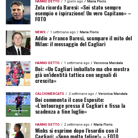
HANNO DETTO
7 giorni ago
Maria Floris
Zola ricorda Baresi: «Sei stato sempre
esempio e ispirazione! Un vero Capitano» –
FOTO
NEWS
1 settimana ago
Maria Floris
Addio a Franco Baresi, scompare il mito del
Milan: il messaggio del Cagliari
HANNO DETTO
1 settimana ago
Veronica Mandala
Boi: «Un Cagliari imballato ma che mostra
già un’identità tattica con segnali di
crescita»
CALCIOMERCATO
2 settimane ago
Veronica Mandala
Boi commenta il caso Esposito:
«L’entourage pressa il Cagliari e fissa la
scadenza a fine luglio»
HANNO DETTO
2 settimane ago
Maria Floris
Winks si esprime dopo l’esordio con il
Cagliari: «Sono molto felice!» – FOTO