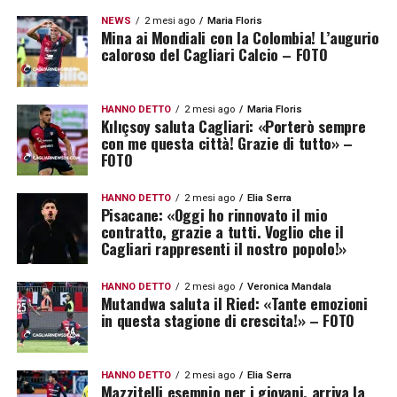
NEWS
2 mesi ago
Maria Floris
Mina ai Mondiali con la Colombia! L’augurio
caloroso del Cagliari Calcio – FOTO
HANNO DETTO
2 mesi ago
Maria Floris
Kılıçsoy saluta Cagliari: «Porterò sempre
con me questa città! Grazie di tutto» –
FOTO
HANNO DETTO
2 mesi ago
Elia Serra
Pisacane: «Oggi ho rinnovato il mio
contratto, grazie a tutti. Voglio che il
Cagliari rappresenti il nostro popolo!»
HANNO DETTO
2 mesi ago
Veronica Mandala
Mutandwa saluta il Ried: «Tante emozioni
in questa stagione di crescita!» – FOTO
HANNO DETTO
2 mesi ago
Elia Serra
Mazzitelli esempio per i giovani, arriva la