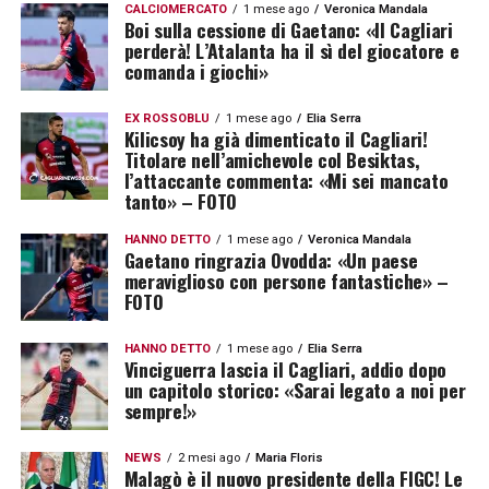
CALCIOMERCATO
1 mese ago
Veronica Mandala
Boi sulla cessione di Gaetano: «Il Cagliari
perderà! L’Atalanta ha il sì del giocatore e
comanda i giochi»
EX ROSSOBLÙ
1 mese ago
Elia Serra
Kilicsoy ha già dimenticato il Cagliari!
Titolare nell’amichevole col Besiktas,
l’attaccante commenta: «Mi sei mancato
tanto» – FOTO
HANNO DETTO
1 mese ago
Veronica Mandala
Gaetano ringrazia Ovodda: «Un paese
meraviglioso con persone fantastiche» –
FOTO
HANNO DETTO
1 mese ago
Elia Serra
Vinciguerra lascia il Cagliari, addio dopo
un capitolo storico: «Sarai legato a noi per
sempre!»
NEWS
2 mesi ago
Maria Floris
Malagò è il nuovo presidente della FIGC! Le