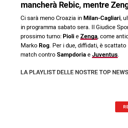
mancherà Rebic, mentre Zeng
Ci sarà meno Croazia in
Milan-Cagliari
, 
in programma sabato sera. Il Giudice Sporti
prossimo turno:
Pioli
e
Zenga
, come anti
Marko
Rog
. Per i due, diffidati, è scatta
match contro
Sampdoria
e
Juventus
.
LA PLAYLIST DELLE NOSTRE TOP NEW
R