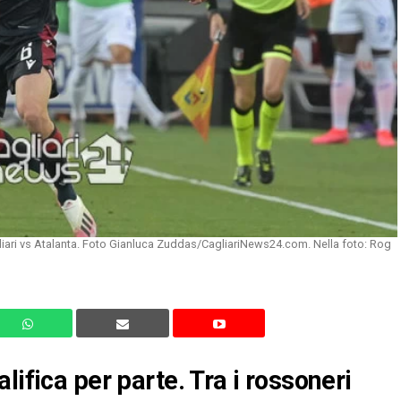
gliari vs Atalanta. Foto Gianluca Zuddas/CagliariNews24.com. Nella foto: Rog
lifica per parte. Tra i rossoneri