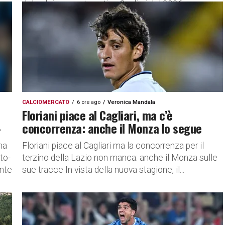
del calciomercato estivo Cagliari del 2026.
LEGENDA – D...
CALCIOMERCATO
6 ore ago
Veronica Mandala
Floriani piace al Cagliari, ma c’è
»
concorrenza: anche il Monza lo segue
ha
Floriani piace al Cagliari ma la concorrenza per il
to-
terzino della Lazio non manca: anche il Monza sulle
ente
sue tracce In vista della nuova stagione, il...