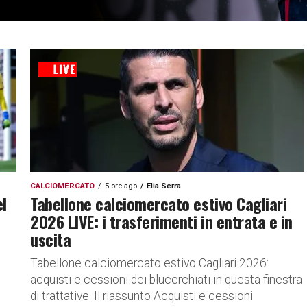
CALCIOMERCATO
5 ore ago
Elia Serra
el
Tabellone calciomercato estivo Cagliari
2026 LIVE: i trasferimenti in entrata e in
uscita
n
Tabellone calciomercato estivo Cagliari 2026:
acquisti e cessioni dei blucerchiati in questa finestra
di trattative. Il riassunto Acquisti e cessioni