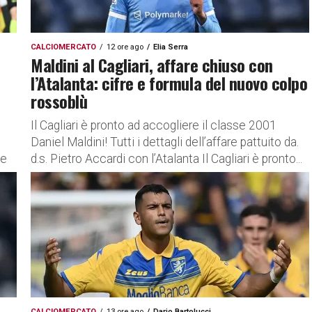
CALCIOMERCATO
12 ore ago
Elia Serra
Maldini al Cagliari, affare chiuso con
l’Atalanta: cifre e formula del nuovo colpo
rossoblù
Il Cagliari è pronto ad accogliere il classe 2001
Daniel Maldini! Tutti i dettagli dell’affare pattuito da.
ne
d.s. Pietro Accardi con l’Atalanta Il Cagliari è pronto...
CALCIOMERCATO
13 ore ago
Dario Bartolucci