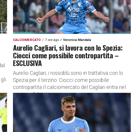
CALCIOMERCATO
7 ore ago
Veronica Mandala
Aurelio Cagliari, si lavora con lo Spezia:
Ciocci come possibile contropartita –
ESCLUSIVA
dal
Aurelio Cagliari, i rossoblù sono in trattativa con lo
gli
Spezia per il terzino: Ciocci come possibile
contropartita Il calciomercato del Cagliari entra nel
vivo con l’obiettivo...