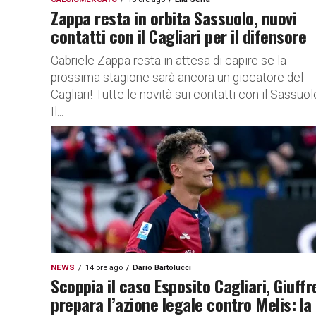
Zappa resta in orbita Sassuolo, nuovi
contatti con il Cagliari per il difensore
Gabriele Zappa resta in attesa di capire se la
prossima stagione sarà ancora un giocatore del
Cagliari! Tutte le novità sui contatti con il Sassuol
Il...
NEWS
14 ore ago
Dario Bartolucci
Scoppia il caso Esposito Cagliari, Giuffr
prepara l’azione legale contro Melis: la