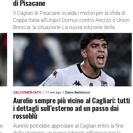
di Pisacane
Il Cagliari di Pisacane scalda i motori per la sfida di
Coppa Italia all’Unipol Domus contro Arezzo o Union
Brescia: la situazione La nuova edizione della...
CALCIOMERCATO
17 ore ago
Dario Bartolucci
Aurelio sempre più vicino al Cagliari: tutti
i dettagli sull’esterno ad un passo dai
rossoblù
ne
Aurelio potrebbe approdare al Cagliari entro la fine