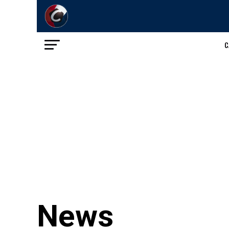
C
News