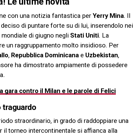
! Le ultime novità
one con una notizia fantastica per
Yerry Mina
. Il
deciso di puntare forte su di lui, inserendolo nei
 mondiale di giugno negli
Stati Uniti
. La
e un raggruppamento molto insidioso. Per
llo
,
Repubblica Dominicana
e
Uzbekistan
,
fensore ha dimostrato ampiamente di possedere
a.
 gara contro il Milan e le parole di Felici
o traguardo
odo straordinario, in grado di raddoppiare una
il torneo intercontinentale si affianca alla