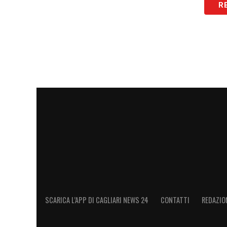
R
LA PLAYLIST DELLE NOSTRE TOP NEW
SCARICA L’APP DI CAGLIARI NEWS 24
CONTATTI
REDAZIO