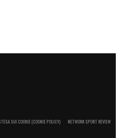
STESA SUI COOKIE (COOKIE POLICY)
NETWORK SPORT REVIEW