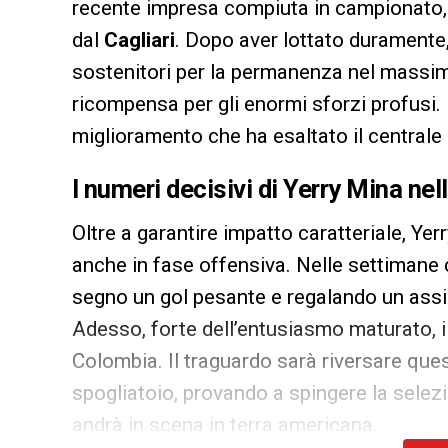
recente impresa compiuta in campionato,
dal
Cagliari
. Dopo aver lottato duramente, 
sostenitori per la permanenza nel massimo
ricompensa per gli enormi sforzi profusi
miglioramento che ha esaltato il centrale
I numeri decisivi di Yerry Mina nel
Oltre a garantire impatto caratteriale, Ye
anche in fase offensiva. Nelle settimane c
segno un gol pesante e regalando un assist
Adesso, forte dell’entusiasmo maturato, 
Colombia. Il traguardo sarà riversare quest
spogliatoio, provando a spingere la selezi
andrà in scena in terra americana.