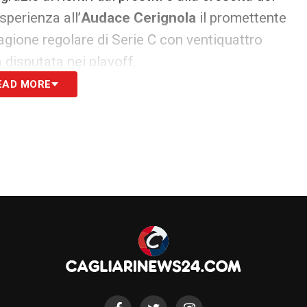
sperienza all’
Audace Cerignola
il promettente
tagione regolare di Serie C con ventiquattro
 disputata nei playoff.
EAD MORE
 valutazioni molto positive in Puglia e si candida
, tra la formazione Primavera e la prima squadra
anas Kehayov
, il quale ha fatto vedere ottime
mostra come un vero e proprio pararigori in
S