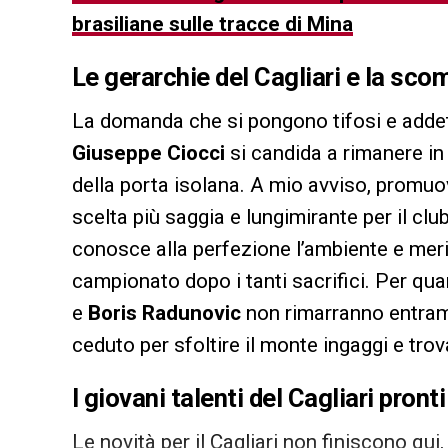
brasiliane sulle tracce di Mina
Le gerarchie del
Cagliari
e la sco
La domanda che si pongono tifosi e addetti
Giuseppe Ciocci
si candida a rimanere i
della porta isolana. A mio avviso, promuo
scelta più saggia e lungimirante per il cl
conosce alla perfezione l’ambiente e me
campionato dopo i tanti sacrifici. Per quan
e
Boris Radunovic
non rimarranno entramb
ceduto per sfoltire il monte ingaggi e tro
I giovani talenti del
Cagliari
pronti
Le novità per il Cagliari non finiscono qui, 