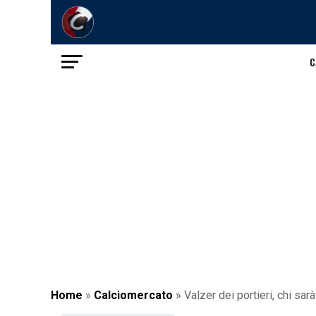
C
Home
»
Calciomercato
»
Valzer dei portieri, chi sar