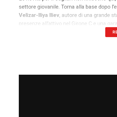
settore giovanile. Torna alla base dopo l’e
Velizar-Iliya Iliev
, autore di una grande s
presenze all’attivo nel Girone C e una gara
R
Il giovane talento bulgaro ha collezionato
fortemente a restare in rossoblù. Inoltre
potrebbe fare la spola il connazionale
At
cose nel torneo giovanile, mettendosi in 
ventinove apparizioni complessive.
LA PLAYLIST DELLE NOSTRE TOP NEW