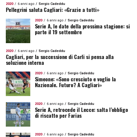
2020
6 anni ago
Sergio Cadeddu
Pellegrini saluta Cagliari: «Grazie a tutti»
2020
6 anni ago
Sergio Cadeddu
Serie A, le date della prossima stagione: si
parte il 19 settembre
2020
6 anni ago
Sergio Cadeddu
Cagliari, per la successione di Carli si pensa alla
soluzione interna
2020
6 anni ago
Sergio Cadeddu
Simeone: «Sono cresciuto e voglio la
Nazionale. Futuro? A Cagliari»
2020
6 anni ago
Sergio Cadeddu
Serie A, retrocede il Lecce: salta l’obbligo
di riscatto per Farias
2020
6 anni ago
Sergio Cadeddu