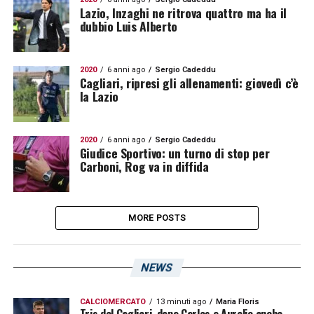
Lazio, Inzaghi ne ritrova quattro ma ha il
dubbio Luis Alberto
2020
6 anni ago
Sergio Cadeddu
Cagliari, ripresi gli allenamenti: giovedì c’è
la Lazio
2020
6 anni ago
Sergio Cadeddu
Giudice Sportivo: un turno di stop per
Carboni, Rog va in diffida
MORE POSTS
NEWS
CALCIOMERCATO
13 minuti ago
Maria Floris