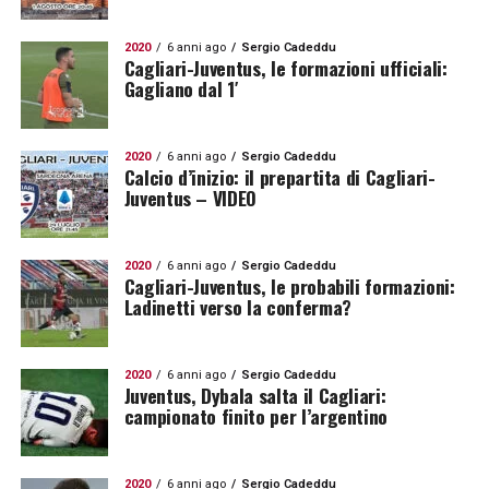
2020
6 anni ago
Sergio Cadeddu
Cagliari-Juventus, le formazioni ufficiali:
Gagliano dal 1′
2020
6 anni ago
Sergio Cadeddu
Calcio d’inizio: il prepartita di Cagliari-
Juventus – VIDEO
2020
6 anni ago
Sergio Cadeddu
Cagliari-Juventus, le probabili formazioni:
Ladinetti verso la conferma?
2020
6 anni ago
Sergio Cadeddu
Juventus, Dybala salta il Cagliari:
campionato finito per l’argentino
2020
6 anni ago
Sergio Cadeddu