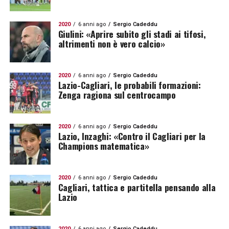
2020
6 anni ago
Sergio Cadeddu
Giulini: «Aprire subito gli stadi ai tifosi,
altrimenti non è vero calcio»
2020
6 anni ago
Sergio Cadeddu
Lazio-Cagliari, le probabili formazioni:
Zenga ragiona sul centrocampo
2020
6 anni ago
Sergio Cadeddu
Lazio, Inzaghi: «Contro il Cagliari per la
Champions matematica»
2020
6 anni ago
Sergio Cadeddu
Cagliari, tattica e partitella pensando alla
Lazio
2020
6 anni ago
Sergio Cadeddu