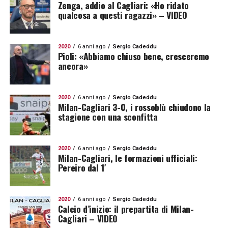
Zenga, addio al Cagliari: «Ho ridato
qualcosa a questi ragazzi» – VIDEO
2020
6 anni ago
Sergio Cadeddu
Pioli: «Abbiamo chiuso bene, cresceremo
ancora»
2020
6 anni ago
Sergio Cadeddu
Milan-Cagliari 3-0, i rossoblù chiudono la
stagione con una sconfitta
2020
6 anni ago
Sergio Cadeddu
Milan-Cagliari, le formazioni ufficiali:
Pereiro dal 1′
2020
6 anni ago
Sergio Cadeddu
Calcio d’inizio: il prepartita di Milan-
Cagliari – VIDEO