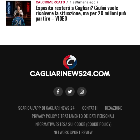
CALCIOMERCATO
1 settimana ago
Esposito resterà a Cagliari? Giulini vuole
risolvere la situazione, ma per 20 milioni può
partire – VIDEO
SCARICA L’APP DI CAGLIARI NEWS 24
CONTATTI
REDAZIONE
PRIVACY POLICY E TRATTAMENTO DEI DATI PERSONALI
INFORMATIVA ESTESA SUI COOKIE (COOKIE POLICY)
NETWORK SPORT REVIEW