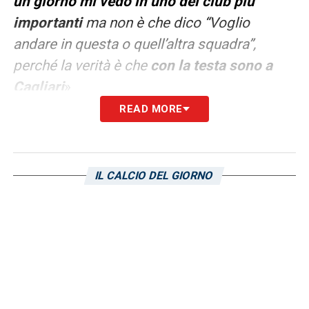
un giorno mi vedo in uno dei club più
importanti
m
a non è che dico “Voglio
andare in questa o quell’altra squadra”,
perché la verità è che
con la testa sono a
Cagliari
».
READ MORE
LA PLAYLIST DELLE NOSTRE TOP NEWS
IL CALCIO DEL GIORNO