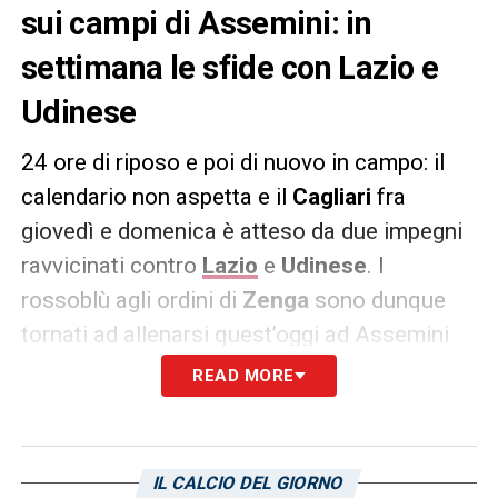
sui campi di Assemini: in
settimana le sfide con Lazio e
Udinese
24 ore di riposo e poi di nuovo in campo: il
calendario non aspetta e il
Cagliari
fra
giovedì e domenica è atteso da due impegni
ravvicinati contro
Lazio
e
Udinese
. I
rossoblù agli ordini di
Zenga
sono dunque
tornati ad allenarsi quest’oggi ad Assemini
con una seduta focalizzata al lavoro sulle
READ MORE
due fasi chiusa da una partitella su campo
ridotto. Christian
Oliva
si è dedicato a un
allenamento personalizzato, mentre si sono
IL CALCIO DEL GIORNO