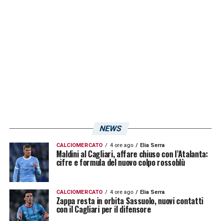
sottoposti a sole terapie Radja
Nainggolan
e
Luca
Pellegrini
.
LA PLAYLIST DELLE NOSTRE TOP NEWS
NEWS
CALCIOMERCATO
4 ore ago
Elia Serra
Maldini al Cagliari, affare chiuso con l’Atalanta:
cifre e formula del nuovo colpo rossoblù
CALCIOMERCATO
4 ore ago
Elia Serra
Zappa resta in orbita Sassuolo, nuovi contatti
con il Cagliari per il difensore