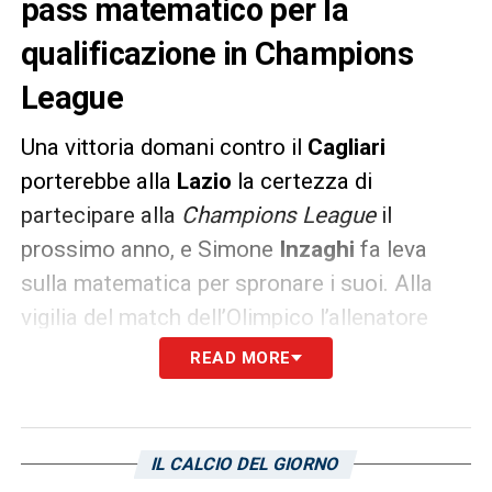
pass matematico per la
qualificazione in Champions
League
Una vittoria domani contro il
Cagliari
porterebbe alla
Lazio
la certezza di
partecipare alla
Champions League
il
prossimo anno, e Simone
Inzaghi
fa leva
sulla matematica per spronare i suoi. Alla
vigilia del match dell’Olimpico l’allenatore
biancoceleste parla così ai microfoni di
READ MORE
Lazio Style Channel: «
Fa piacere raggiungere
la duecentesima panchina domani, dopo
quattro anni è un traguardo importante che
IL CALCIO DEL GIORNO
mi rende orgoglioso. Sappiamo però che
ci