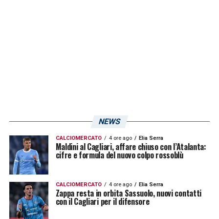
manca la matematica per la Champions e
dobbiamo conquistarla col Cagliari
, contro
il quale non sarà semplice. Fu
una grande
vittoria all’andata
, ora la squadra cagliaritana
è cambiata: stimo molto
Zenga
, si è trovato
di fronte a diverse problematiche che sta
risolvendo
».
NEWS
LAZIO-CAGLIARI, DOVE VEDERLA:
CALCIOMERCATO
4 ore ago
Elia Serra
STREAMING E DIRETTA TV
Maldini al Cagliari, affare chiuso con l’Atalanta:
cifre e formula del nuovo colpo rossoblù
LA PLAYLIST DELLE NOSTRE TOP NEWS
CALCIOMERCATO
4 ore ago
Elia Serra
Zappa resta in orbita Sassuolo, nuovi contatti
con il Cagliari per il difensore