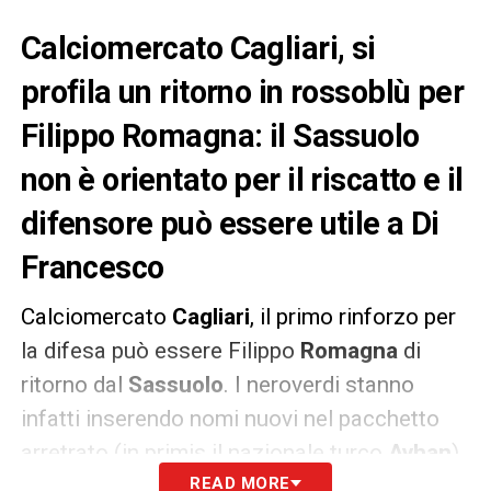
Calciomercato Cagliari, si
profila un ritorno in rossoblù per
Filippo Romagna: il Sassuolo
non è orientato per il riscatto e il
difensore può essere utile a Di
Francesco
Calciomercato
Cagliari
, il primo rinforzo per
la difesa può essere Filippo
Romagna
di
ritorno dal
Sassuolo
. I neroverdi stanno
infatti inserendo nomi nuovi nel pacchetto
arretrato (in primis il nazionale turco
Ayhan
)
e secondo quanto riporta
READ MORE
La Gazzetta di