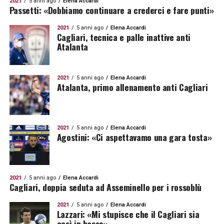
2021
5 anni ago
Elena Accardi
Passetti: «Dobbiamo continuare a crederci e fare punti»
2021
5 anni ago
Elena Accardi
Cagliari, tecnica e palle inattive anti
Atalanta
2021
5 anni ago
Elena Accardi
Atalanta, primo allenamento anti Cagliari
2021
5 anni ago
Elena Accardi
Agostini: «Ci aspettavamo una gara tosta»
2021
5 anni ago
Elena Accardi
Cagliari, doppia seduta ad Asseminello per i rossoblù
2021
5 anni ago
Elena Accardi
Lazzari: «Mi stupisce che il Cagliari sia
così in basso»