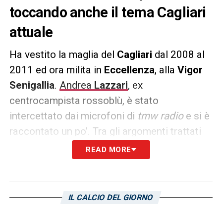
toccando anche il tema Cagliari
attuale
Ha vestito la maglia del
Cagliari
dal 2008 al
2011 ed ora milita in
Eccellenza
, alla
Vigor
Senigallia
.
Andrea
Lazzari
, ex
centrocampista rossoblù, è stato
intercettato dai microfoni di
tmw radio
e si è
raccontato un po’. Tra gli argomenti trattati
non poteva non esserci l’andamento della
READ MORE
squadra sarda. Ecco le sue parole: «
Mi
stupisce che il
Cagliari
sia così in basso, ci
sono grandi giocatori che hanno fatto bene
IL CALCIO DEL GIORNO
fino all’anno scorso, ma questo non sta