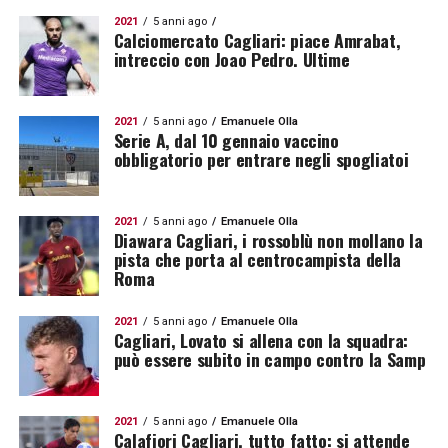
2021
5 anni ago
Calciomercato Cagliari: piace Amrabat,
intreccio con Joao Pedro. Ultime
2021
5 anni ago
Emanuele Olla
Serie A, dal 10 gennaio vaccino
obbligatorio per entrare negli spogliatoi
2021
5 anni ago
Emanuele Olla
Diawara Cagliari, i rossoblù non mollano la
pista che porta al centrocampista della
Roma
2021
5 anni ago
Emanuele Olla
Cagliari, Lovato si allena con la squadra:
può essere subito in campo contro la Samp
2021
5 anni ago
Emanuele Olla
Calafiori Cagliari, tutto fatto: si attende