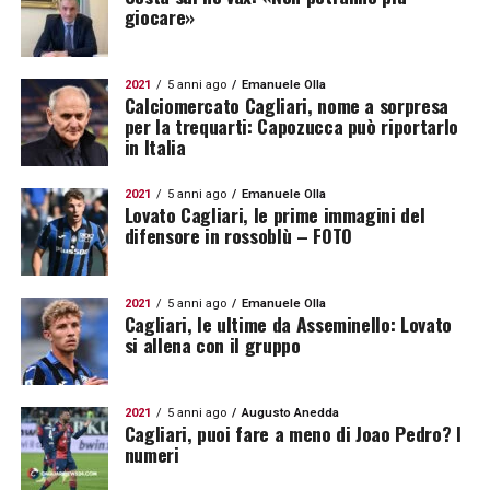
giocare»
2021
5 anni ago
Emanuele Olla
Calciomercato Cagliari, nome a sorpresa
per la trequarti: Capozucca può riportarlo
in Italia
2021
5 anni ago
Emanuele Olla
Lovato Cagliari, le prime immagini del
difensore in rossoblù – FOTO
2021
5 anni ago
Emanuele Olla
Cagliari, le ultime da Asseminello: Lovato
si allena con il gruppo
2021
5 anni ago
Augusto Anedda
Cagliari, puoi fare a meno di Joao Pedro? I
numeri