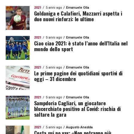
2021
5 anni ago
Emanuele Olla
Goldaniga e Calafiori, Mazzarri aspetta i
due nuovi rinforzi: le ultime
2021
5 anni ago
Emanuele Olla
Ciao ciao 2021: è stato l’anno dell’Italia nel
mondo dello sport
2021
5 anni ago
Emanuele Olla
Le prime pagine dei quotidiani sportivi di
oggi – 31 dicembre
2021
5 anni ago
Emanuele Olla
Sampdoria Cagliari, un giocatore
blucerchiato positivo al Covid: rischia di
saltare la gara
2021
5 anni ago
Augusto Anedda
Costa sui no vax: «Non potranno più