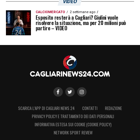
VIDEO
CALCIOMERCATO
2 settimane ago
Esposito resterà a Cagliari? Giulini vuole
risolvere la situazione, ma per 20 milioni può
partire – VIDEO
SCARICA L’APP DI CAGLIARI NEWS 24
CONTATTI
REDAZIONE
PRIVACY POLICY E TRATTAMENTO DEI DATI PERSONALI
INFORMATIVA ESTESA SUI COOKIE (COOKIE POLICY)
NETWORK SPORT REVIEW