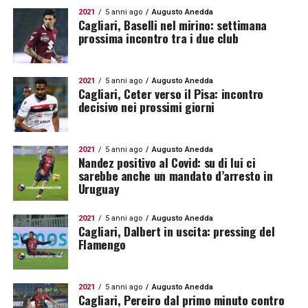
2021
5 anni ago
Augusto Anedda
Cagliari, Baselli nel mirino: settimana
prossima incontro tra i due club
2021
5 anni ago
Augusto Anedda
Cagliari, Ceter verso il Pisa: incontro
decisivo nei prossimi giorni
2021
5 anni ago
Augusto Anedda
Nandez positivo al Covid: su di lui ci
sarebbe anche un mandato d’arresto in
Uruguay
2021
5 anni ago
Augusto Anedda
Cagliari, Dalbert in uscita: pressing del
Flamengo
2021
5 anni ago
Augusto Anedda
Cagliari, Pereiro dal primo minuto contro