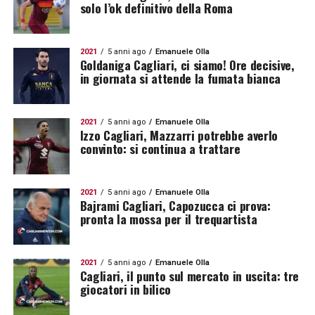
solo l’ok definitivo della Roma
2021
5 anni ago
Emanuele Olla
Goldaniga Cagliari, ci siamo! Ore decisive,
in giornata si attende la fumata bianca
2021
5 anni ago
Emanuele Olla
Izzo Cagliari, Mazzarri potrebbe averlo
convinto: si continua a trattare
2021
5 anni ago
Emanuele Olla
Bajrami Cagliari, Capozucca ci prova:
pronta la mossa per il trequartista
2021
5 anni ago
Emanuele Olla
Cagliari, il punto sul mercato in uscita: tre
giocatori in bilico