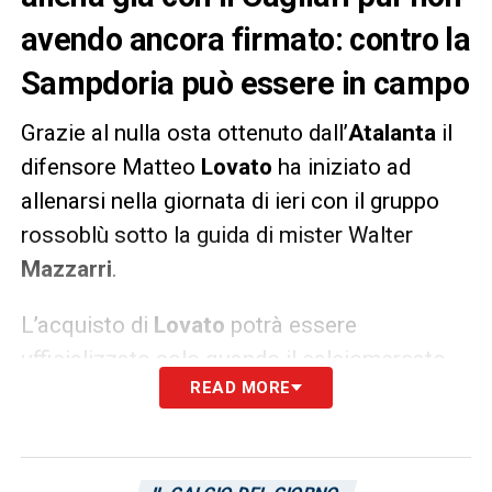
avendo ancora firmato: contro la
Sampdoria può essere in campo
Grazie al nulla osta ottenuto dall’
Atalanta
il
difensore Matteo
Lovato
ha iniziato ad
allenarsi nella giornata di ieri con il gruppo
rossoblù sotto la guida di mister Walter
Mazzarri
.
L’acquisto di
Lovato
potrà essere
ufficializzato solo quando il calciomercato
READ MORE
aprirà le sue porte, ma avendo già iniziato a
conoscere i nuovi compagni tutto lascia
supporre che il 6 gennaio possa scendere in