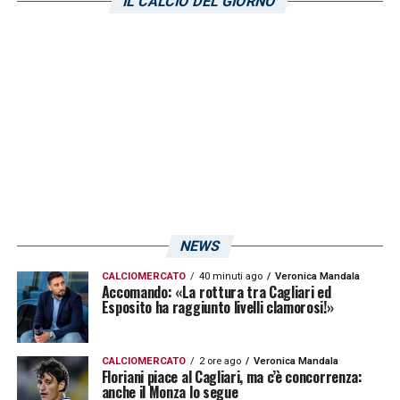
campo per la prima volta con la maglia del
IL CALCIO DEL GIORNO
Cagliari
contro la
Sampdoria
. (Foto: Twitter
Cagliari Calcio)
LA PLAYLIST DELLE NOSTRE TOP NEWS
NEWS
CALCIOMERCATO
40 minuti ago
Veronica Mandala
Accomando: «La rottura tra Cagliari ed
Esposito ha raggiunto livelli clamorosi!»
CALCIOMERCATO
2 ore ago
Veronica Mandala
Floriani piace al Cagliari, ma c’è concorrenza:
anche il Monza lo segue