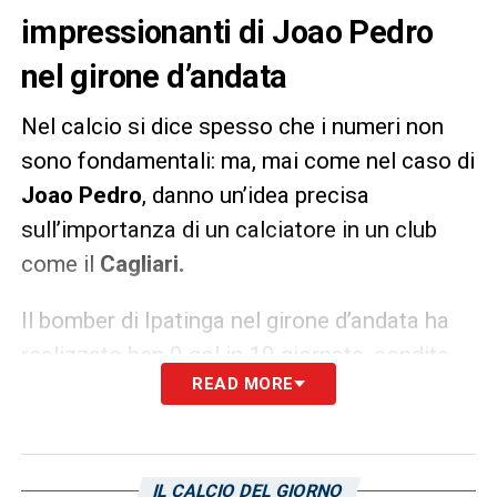
impressionanti di Joao Pedro
nel girone d’andata
Nel calcio si dice spesso che i numeri non
sono fondamentali: ma, mai come nel caso di
Joao Pedro
, danno un’idea precisa
sull’importanza di un calciatore in un club
come il
Cagliari.
Il bomber di Ipatinga nel girone d’andata ha
realizzato ben 9 gol in 19 giornate, condite
READ MORE
con tre assist. Non solo. Il dato più
incredibile riguarda i gol complessivi
realizzati dal Cagliari: la compagine rossoblù
ha messo a segno solo 17 gol in 19 giornate:
IL CALCIO DEL GIORNO