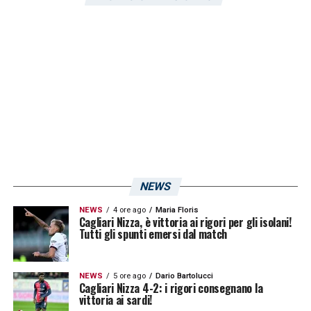
ben 12 di queste reti portano la firma del
numero 10 con gol o assist.
LA PLAYLIST DELLE NOSTRE TOP NEWS
NEWS
NEWS
4 ore ago
Maria Floris
Cagliari Nizza, è vittoria ai rigori per gli isolani!
Tutti gli spunti emersi dal match
NEWS
5 ore ago
Dario Bartolucci
Cagliari Nizza 4-2: i rigori consegnano la
vittoria ai sardi!