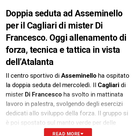
Doppia seduta ad Asseminello
per il Cagliari di mister Di
Francesco. Oggi allenamento di
forza, tecnica e tattica in vista
dell’Atalanta
Il centro sportivo di
Asseminello
ha ospitato
la doppia seduta del mercoledì. Il
Cagliari
di
mister
Di Francesco
ha svolto in mattinata
lavoro in palestra, svolgendo degli esercizi
dedicati allo sviluppo della forza. Il gruppo si
è poi spostato sul manto verde per delle
esercitazioni tattiche. Al pomeriggio la
READ MORE