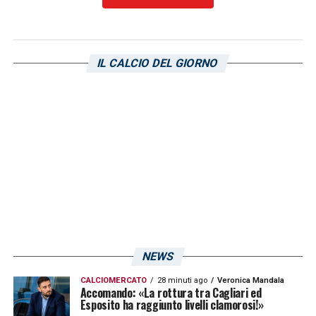
seduta è cominciata con l’attivazione
tecnica. Successivamente partita a tema e
per finire serie di partitelle giocate su campo
IL CALCIO DEL GIORNO
ridotto. Domani è in programma un nuovo
training al pomeriggio.
CLICCA QUI PER CONTENUTI VIDEO
ESCLUSIVI SUL CAGLIARI!
LA PLAYLIST DELLE NOSTRE TOP NEWS
NEWS
CALCIOMERCATO
28 minuti ago
Veronica Mandala
Accomando: «La rottura tra Cagliari ed
Esposito ha raggiunto livelli clamorosi!»