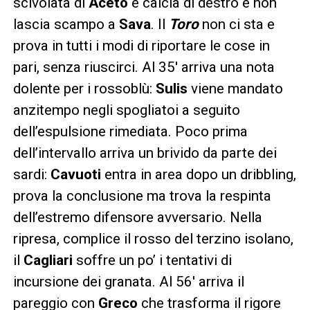
scivolata di
Aceto
e calcia di destro e non
lascia scampo a
Sava
. Il
Toro
non ci sta e
prova in tutti i modi di riportare le cose in
pari, senza riuscirci. Al 35′ arriva una nota
dolente per i rossoblù:
Sulis
viene mandato
anzitempo negli spogliatoi a seguito
dell’espulsione rimediata. Poco prima
dell’intervallo arriva un brivido da parte dei
sardi:
Cavuoti
entra in area dopo un dribbling,
prova la conclusione ma trova la respinta
dell’estremo difensore avversario. Nella
ripresa, complice il rosso del terzino isolano,
il
Cagliari
soffre un po’ i tentativi di
incursione dei granata. Al 56′ arriva il
pareggio con
Greco
che trasforma il rigore