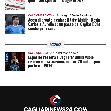
quotidiani sportivi – 8 agosto 2026
dà per vinta e, anche se con un po’ di fatica,
cerca di neutralizzare ogni colpo sferrato dai
CALCIOMERCATO
12 ore ago
Dario Bartolucci
torinesi. Con l’ingresso in campo del neo
Accardi pronto a calare il tris: Maldini, Kevin
Carlos e Aurelio ad un passo dal Cagliari! Che
acquisto
Sangowski
, i cagliaritani sembrano
combo per i sardi
aver ingranato una marcia in più, ma le varie
conclusioni provate non riescono a gonfiare
VIDEO
la rete. Al 94′ arriva il triplice fischio.
Ago
e i
CALCIOMERCATO
2 settimane ago
suoi giocatori tornano in Sardegna con un
Esposito resterà a Cagliari? Giulini vuole
risolvere la situazione, ma per 20 milioni può
punto in saccoccia. Ora testa a sabato per la
partire – VIDEO
partita contro il
Genoa
.
90’+4′
FINE GARA
–
Termina 1-1 la nona
giornata di campionato Primavera 1 tra
Torino e Cagliari. Di Desogus per i sardi e di
Greco per i granata le rete del match.