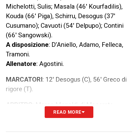
Michelotti, Sulis; Masala (46′ Kourfadilis),
Kouda (66′ Piga), Schirru, Desogus (37′
Cusumano); Cavuoti (54′ Delpupo); Contini
(66′ Sangowski).
A disposizione
: D’Aniello, Adamo, Felleca,
Tramoni.
Allenatore
: Agostini.
MARCATORI
: 12′ Desogus (C), 56′ Greco di
rigore (T).
ARBITRO
: Marco Monaldi di Macerata.
READ MORE
ASSISTENTI
: Michele Piatti di Como e
Gabriele Bertelli di Busto Arsizio.