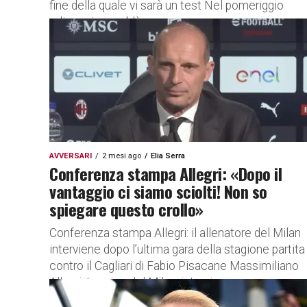
fine della quale vi sarà un test Nel pomeriggio
odierno i rossoblù...
AVVERSARI
2 mesi ago
Elia Serra
Conferenza stampa Allegri: «Dopo il
vantaggio ci siamo sciolti! Non so
spiegare questo crollo»
Conferenza stampa Allegri: il allenatore del Milan
interviene dopo l’ultima gara della stagione partita
contro il Cagliari di Fabio Pisacane Massimiliano
Allegri, tecnico del Milan, interviene...