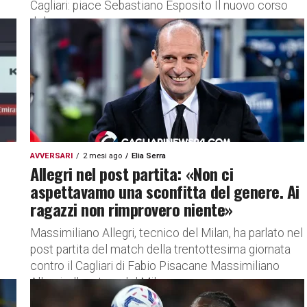
Cagliari: piace Sebastiano Esposito Il nuovo corso
del...
AVVERSARI
2 mesi ago
Elia Serra
Allegri nel post partita: «Non ci
aspettavamo una sconfitta del genere. Ai
ragazzi non rimprovero niente»
Massimiliano Allegri, tecnico del Milan, ha parlato nel
post partita del match della trentottesima giornata
contro il Cagliari di Fabio Pisacane Massimiliano
Allegri, allenatore del Milan,...