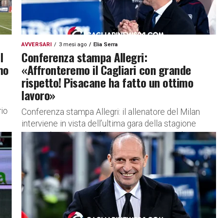
AVVERSARI
3 mesi ago
Elia Serra
I
Conferenza stampa Allegri:
mo
«Affronteremo il Cagliari con grande
rispetto! Pisacane ha fatto un ottimo
lavoro»
rio
Conferenza stampa Allegri: il allenatore del Milan
interviene in vista dell’ultima gara della stagione
contro il Cagliari di Fabio Pisacane Massimiliano
Allegri, tecnico del Milan, interviene...