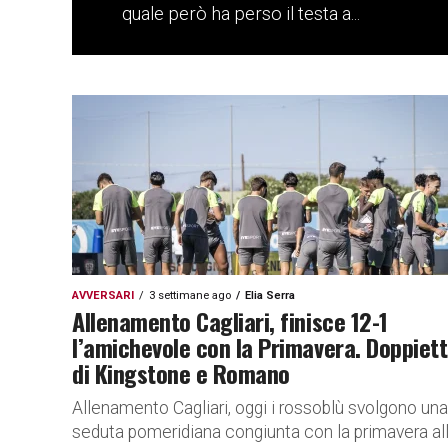
quale però ha perso il testa a...
AVVERSARI
3 settimane ago
Elia Serra
Allenamento Cagliari, finisce 12-1
l’amichevole con la Primavera. Doppiet
di Kingstone e Romano
Allenamento Cagliari, oggi i rossoblù svolgono una
seduta pomeridiana congiunta con la primavera al