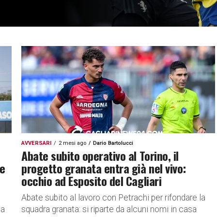
AVVERSARI
2 mesi ago
Dario Bartolucci
Abate subito operativo al Torino, il
te
progetto granata entra già nel vivo:
occhio ad Esposito del Cagliari
Abate subito al lavoro con Petrachi per rifondare la
la
squadra granata: si riparte da alcuni nomi in casa