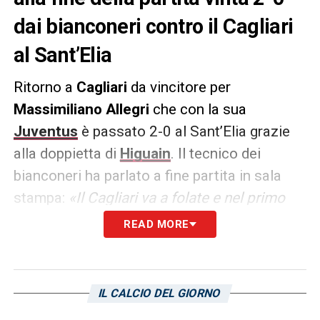
dai bianconeri contro il Cagliari
al Sant’Elia
Ritorno a
Cagliari
da vincitore per
Massimiliano Allegri
che con la sua
Juventus
è passato 2-0 al Sant’Elia grazie
alla doppietta di
Higuain
. Il tecnico dei
bianconeri ha parlato a fine partita in sala
stampa:
«Il Cagliari va a folate e nel primo
tempo ci ha creato difficoltà. Dopo il nostro
READ MORE
gol la partita è cambiata a nostro favore.
Dopo la loro espulsione avremmo dovuto
fare di più, c’è da lavorare. Il Cagliari è una
IL CALCIO DEL GIORNO
squadra che ha fatto un cammino