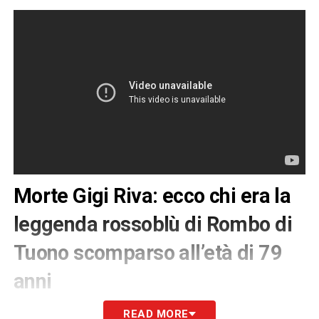
Morte Gigi Riva: ecco chi era la
leggenda rossoblù di Rombo di
Tuono scomparso all’età di 79
anni
All’età di 79 anni si è spenta la grande stella
READ MORE