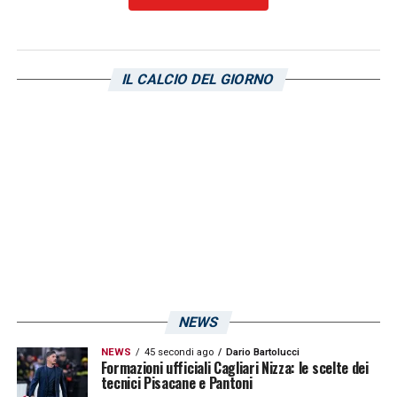
di
Gigi Riva
, al secolo Rombo di Tuono come
venne ribattezzato da Gianni Brera dopo una
gara contro l’Inter. Ecco chi era la leggenda
IL CALCIO DEL GIORNO
del
Cagliari
e della Nazionale italiana:
LA PLAYLIST DELLE NOSTRE TOP NEWS
NEWS
NEWS
45 secondi ago
Dario Bartolucci
Formazioni ufficiali Cagliari Nizza: le scelte dei
tecnici Pisacane e Pantoni