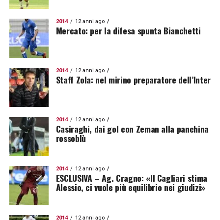
2014
12 anni ago
Mercato: per la difesa spunta Bianchetti
2014
12 anni ago
Staff Zola: nel mirino preparatore dell’Inter
2014
12 anni ago
Casiraghi, dai gol con Zeman alla panchina
rossoblù
2014
12 anni ago
ESCLUSIVA – Ag. Cragno: «Il Cagliari stima
Alessio, ci vuole più equilibrio nei giudizi»
2014
12 anni ago