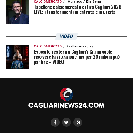
CALCIOMERCATO
10 ore ago
Elia Serra
Tabellone calciomercato estivo Cagliari 2026
LIVE: i trasferimenti in entrata e in uscita
VIDEO
CALCIOMERCATO
2 settimane ago
Esposito resterà a Cagliari? Giulini vuole
risolvere la situazione, ma per 20 milioni può
partire – VIDEO