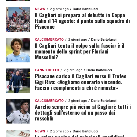
NEWS
2 giorni ago
Dario Bartolucci
Il Cagliari si prepara al debutto in Coppa
Italia il 14 agosto: il punto sulla squadra di
Pisacane
CALCIOMERCATO
2 giorni ago
Dario Bartolucci
Il Cagliari tenta il colpo sulla fascia: è il
momento dello sprint per Floriani
Mussolini?
HANNO DETTO
2 giorni ago
Dario Bartolucci
Pisacane carica il Cagliari verso il Trofeo
Gigi Riva: «Vogliamo onorarlo vincendo.
Faccio i complimenti a chi è rimasto»
CALCIOMERCATO
2 giorni ago
Dario Bartolucci
Aurelio sempre più vicino al Cagliari: tutti i
dettagli sull’esterno ad un passo dai
rossoblù
NEWS
2 giorni ago
Dario Bartolucci