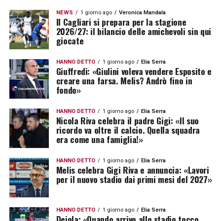
NEWS
1 giorno ago
Veronica Mandala
Il Cagliari si prepara per la stagione
2026/27: il bilancio delle amichevoli sin qui
giocate
HANNO DETTO
1 giorno ago
Elia Serra
Giuffredi: «Giulini voleva vendere Esposito e
creare una farsa. Melis? Andrò fino in
fondo»
HANNO DETTO
1 giorno ago
Elia Serra
Nicola Riva celebra il padre Gigi: «Il suo
ricordo va oltre il calcio. Quella squadra
era come una famiglia!»
HANNO DETTO
1 giorno ago
Elia Serra
Melis celebra Gigi Riva e annuncia: «Lavori
per il nuovo stadio dai primi mesi del 2027»
HANNO DETTO
1 giorno ago
Elia Serra
Deiola: «Quando arrivo allo stadio tocco