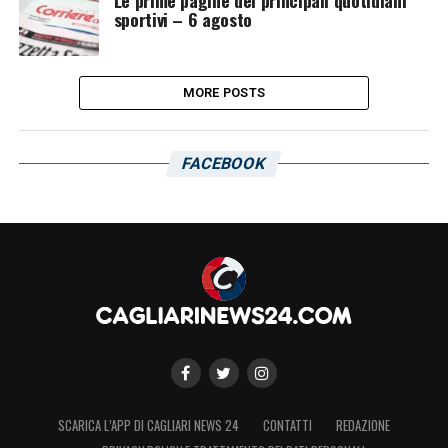
Le prime pagine dei principali quotidiani
sportivi – 6 agosto
MORE POSTS
FACEBOOK
SCARICA L’APP DI CAGLIARI NEWS 24
CONTATTI
REDAZIONE