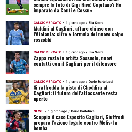
sempre la foto di Gigi Riva! Capitano? Ho
imparato da Conti e Cossu»
CALCIOMERCATO
1 giorno ago
Elia Serra
Maldini al Cagliari, affare chiuso con
l’Atalanta: cifre e formula del nuovo colpo
rossoblù
CALCIOMERCATO
1 giorno ago
Elia Serra
Zappa resta in orbita Sassuolo, nuovi
contatti con il Cagliari per il difensore
CALCIOMERCATO
1 giorno ago
Dario Bartolucci
Si raffredda la pista di Cheddira al
Cagliari: il futuro dell’attaccante resta
aperto
NEWS
1 giorno ago
Dario Bartolucci
Scoppia il caso Esposito Cagliari, Giuffredi
prepara l’azione legale contro Melis: la
bomba