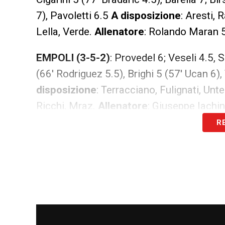
7), Pavoletti 6.5
A disposizione
: Aresti, 
Lella, Verde.
Allenatore
: Rolando Maran 5
EMPOLI (3-5-2)
: Provedel 6; Veseli 4.5,
(66′ Rodriguez 5.5), Brighi 5 (57′ Ucan 6),
disposizione
: Terracciano, Fulignati, Unte
Ricchi, Mraz.
Allenatore
: Giuseppe Iachin
R
ARBITRO:
Pasqua di Tivoli
Cagliari-Empoli, diretta live e sint
90’+3
FINE PARTITA
– Pasqua fischia tre 
pareggiano al termine di una partita dalla 
90’+2 Empoli ancora vivo, azione insistit