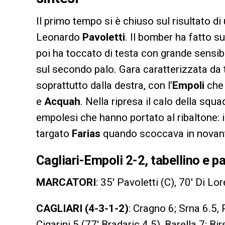
Il primo tempo si è chiuso sul risultato di
Leonardo
Pavoletti
. Il bomber ha fatto s
poi ha toccato di testa con grande sensi
sul secondo palo. Gara caratterizzata da 
soprattutto dalla destra, con l’
Empoli
che 
e
Acquah
. Nella ripresa il calo della squa
empolesi che hanno portato al ribaltone: 
targato
Farias
quando scoccava in novan
Cagliari-Empoli 2-2, tabellino e p
MARCATORI
: 35′ Pavoletti (C), 70′ Di Lor
CAGLIARI (4-3-1-2)
: Cragno 6; Srna 6.5,
Cigarini 5 (77′ Bradaric 4.5), Barella 7; B