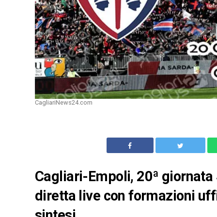
CagliariNews24.com
Cagliari-Empoli, 20ª giornata
diretta live con formazioni uffi
sintesi