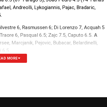
Rafael, Andreolli, Lykogiannis, Pajac, Bradaric,
.
 Silvestre 6, Rasmussen 6; Di Lorenzo 7, Acquah 5
 Traore 6, Pasqual 6.5; Zajc 7.5, Caputo 6.5.
A
rsee, Marcjanik, Pejovic, Bubacar, Belardinelli,
i 6,5.
EAD MORE
esi
volte, si chiude qui. Cagliari ed Empoli
quale i rossoblù sono entrati e usciti più volte
a che crea panico in area rossoblù