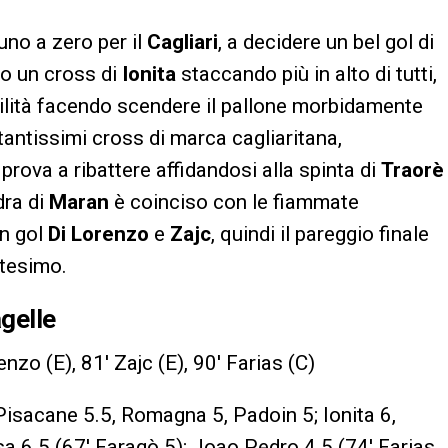
 uno a zero per il
Cagliari
, a decidere un bel gol di
uo un cross di
Ionita
staccando più in alto di tutti,
bilità facendo scendere il pallone morbidamente
tantissimi cross di marca cagliaritana,
prova a ribattere affidandosi alla spinta di
Traorè
dra di
Maran
è coinciso con le fiammate
in gol
Di Lorenzo
e
Zajc
, quindi il pareggio finale
tesimo.
agelle
enzo (E), 81′ Zajc (E), 90′ Farias (C)
 Pisacane 5.5, Romagna 5, Padoin 5; Ionita 6,
irsa 6.5 (67′ Faragò 5); Joao Pedro 4.5 (74′ Farias