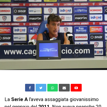
La
Serie A
l’aveva assaggiata giovanissimo
nel gennaio del
2011
. Non aveva neanche 20