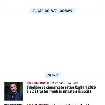
IL CALCIO DEL GIORNO
Inizia la conferenza stampa di
Niccolò
Giannetti
:
«
Ho recuperato dall’infortunio
e
sto bene, è stato un piccolo sovraccarico
che mi ha fermato per una settimana in via
cautelativa.
La stagione è iniziata ben
e,
l’altra sera in coppa abbiamo dato una bella
dimostrazione.
Abbiamo una grande
squadra
, ora dobbiamo far parlare il campo.
La concorrenza è tanta
, ma c’era anche
NEWS
l’anno scorso: è solo un vantaggio per la
CALCIOMERCATO
9 ore ago
Elia Serra
squadra, quando c’è un momento di
Tabellone calciomercato estivo Cagliari 2026
LIVE: i trasferimenti in entrata e in uscita
necessità chi entra sa cosa fare per
l’obiettivo comune. L’obiettivo personale è di