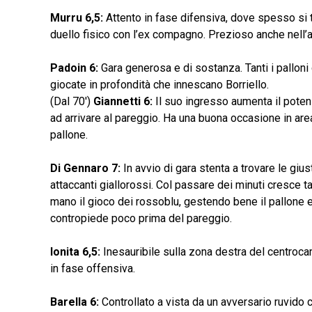
Murru 6,5:
Attento in fase difensiva, dove spesso si t
duello fisico con l’ex compagno. Prezioso anche nell’
Padoin 6:
Gara generosa e di sostanza. Tanti i palloni 
giocate in profondità che innescano Borriello.
(Dal 70′)
Giannetti 6:
Il suo ingresso aumenta il potenzi
ad arrivare al pareggio. Ha una buona occasione in area
pallone.
Di Gennaro 7:
In avvio di gara stenta a trovare le giu
attaccanti giallorossi. Col passare dei minuti cresce t
mano il gioco dei rossoblu, gestendo bene il pallone e
contropiede poco prima del pareggio.
Ionita 6,5:
Inesauribile sulla zona destra del centrocam
in fase offensiva.
Barella 6:
Controllato a vista da un avversario ruvid