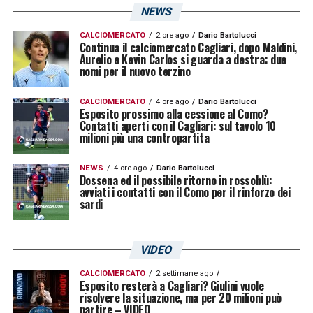
NEWS
CALCIOMERCATO
2 ore ago
Dario Bartolucci
Continua il calciomercato Cagliari, dopo Maldini,
Aurelio e Kevin Carlos si guarda a destra: due
nomi per il nuovo terzino
CALCIOMERCATO
4 ore ago
Dario Bartolucci
Esposito prossimo alla cessione al Como?
Contatti aperti con il Cagliari: sul tavolo 10
milioni più una contropartita
NEWS
4 ore ago
Dario Bartolucci
Dossena ed il possibile ritorno in rossoblù:
avviati i contatti con il Como per il rinforzo dei
sardi
VIDEO
CALCIOMERCATO
2 settimane ago
Esposito resterà a Cagliari? Giulini vuole
risolvere la situazione, ma per 20 milioni può
partire – VIDEO