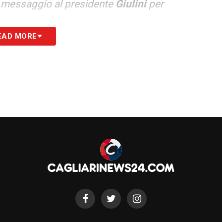
n messaggio al presidente
Giulini
per
EAD MORE
spiegare il calo del
Cagliari
:
«Il mio stato
a vincere. Ci mancano delle vittorie per salvarci,
a perché da tre mesi facciamo ridere. In campo
 sbagliati. Dico che abbiamo fatto ridere perché
ai giocatori a me. Piano piano da Lecce in poi non
Ora è giusto fare mea culpa, il
Cagliari
e questa
La scelta di
Carli
di chiamare
Zenga
ovviamente
a i continui rinvii del calendario di
Serie A
a
«Certe cose non sono state gestite bene in
metà maggio erano folli e quel comunicato della