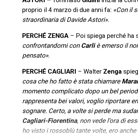
ASTORI –
Tommaso
Giulini
inizia la con
proprio il 4 marzo di due anni fa:
«Con il s
straordinaria di Davide Astori»
.
PERCHÉ ZENGA
– Poi spiega perché ha 
confrontandomi con
Carli
è emerso il no
pensato»
.
PERCHÉ CAGLIARI
– Walter
Zenga
spieg
cosa che ho fatto è stata chiamare
Mara
momento complicato dopo un bel periodo, 
rappresenta bei valori, voglio riportare e
sognare. Certo, a volte si perde ma sudand
Cagliari-Fiorentina
, non vede l’ora di es
ho visto i rossoblù tante volte, ero anche