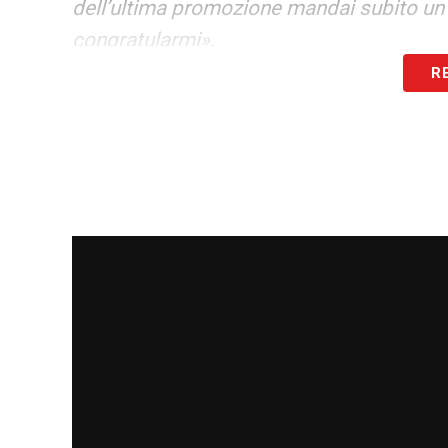
dell’ultima promozione mandai subito u
congratularmi».
R
IL
CROLLO
– Il presidente
Giulini
prova a 
d’animo oggi è quello di chi vuole tornare 
ma mi preme anche che salviamo la facci
e fuori ci sono stati alcuni atteggiamenti
quando si perde è colpa di tutto il club d
siamo più stati meravigliosi come prima. 
rosa non sono quelli degli ultimi 3 mesi. 
mi ha convinto in pieno»
.
CORONAVIRUS
– Sempre
Giulini
comment
causa dell’emergenza per il
coronavirus
:
questa emergenza coronavirus, i rinvii a 