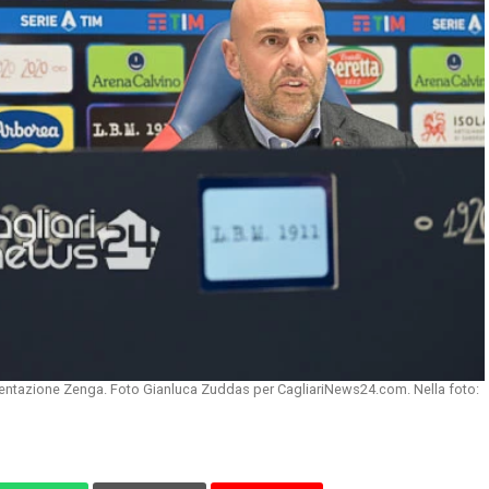
esentazione Zenga. Foto Gianluca Zuddas per CagliariNews24.com. Nella foto: