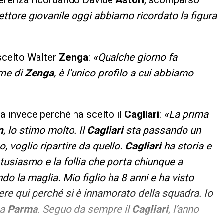
ferenza ricordando Davide
Astori
, scomparso
ettore giovanile oggi abbiamo ricordato la figura
scelto Walter
Zenga
:
«Qualche giorno fa
me di
Zenga
, è l’unico profilo a cui abbiamo
a invece perché ha scelto il
Cagliari
:
«La prima
n
, lo stimo molto. Il
Cagliari
sta passando un
voglio ripartire da quello.
Cagliari
ha storia e
ntusiasmo e la follia che porta chiunque a
o la maglia. Mio figlio ha 8 anni e ha visto
sere qui perché si è innamorato della squadra. Io
 a
Parma
. Seguo da sempre il
Cagliari
, l’anno