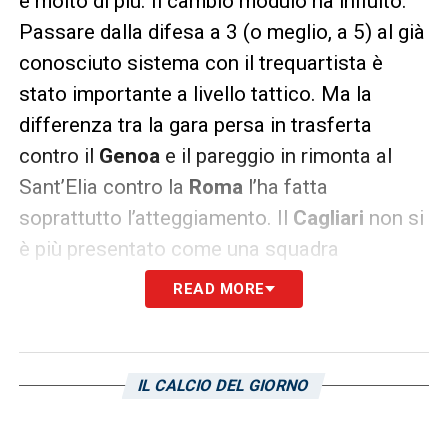
è molto di più. Il cambio modulo ha influito.
Passare dalla difesa a 3 (o meglio, a 5) al già
conosciuto sistema con il trequartista è
stato importante a livello tattico. Ma la
differenza tra la gara persa in trasferta
contro il
Genoa
e il pareggio in rimonta al
Sant’Elia contro la
Roma
l’ha fatta
soprattutto l’atteggiamento. Il
Cagliari
non si
è più presentato come una squadra
schiacciata in difesa, nella propria metà
READ MORE
campo, che subisce le iniziative
dell’avversario. Il
Cagliari
ha preso in mano le
redini della partita, con un possesso palla del
IL CALCIO DEL GIORNO
57%, costringendo per la maggior parte del
tempo la
Roma,
una delle corazzate di