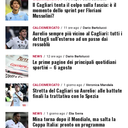
Il Cagliari tenta il colpo sulla fascia: è il
momento dello sprint per Floriani
Mussolini?
CALCIOMERCATO
11 ore ago
Dario Bartolucci
Aurelio sempre più vicino al Cagliari: tutti i
dettagli sull’esterno ad un passo dai
rossoblù
NEWS
12 ore ago
Dario Bartolucci
Le prime pagine dei principali quotidiani
sportivi – 6 agosto
CALCIOMERCATO
1 giorno ago
Veronica Mandala
Stretta del Cagliari su Aurelio: alle battute
finali la trattativa con lo Spezia
NEWS
1 giorno ago
Elia Serra
Mina torna dopo il Mondiale, ma salta la
Coppa Italia: pronto un programma