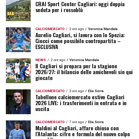
CRAI Sport Center Cagliari: oggi doppia
seduta per i rossoblù
CALCIOMERCATO
2 ore ago
Veronica Mandala
Aurelio Cagliari, si lavora con lo Spezia:
Ciocci come possibile contropartita –
ESCLUSIVA
NEWS
2 ore ago
Veronica Mandala
Il Cagliari si prepara per la stagione
2026/27: il bilancio delle amichevoli sin qui
giocate
CALCIOMERCATO
3 ore ago
Elia Serra
Tabellone calciomercato estivo Cagliari
2026 LIVE: i trasferimenti in entrata e in
uscita
CALCIOMERCATO
7 ore ago
Elia Serra
Maldini al Cagliari, affare chiuso con
l’Atalanta: cifre e formula del nuovo colpo