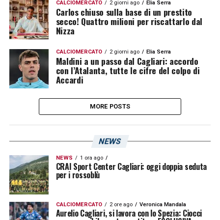
CALCIOMERCATO
2 giorni ago
Elia Serra
Carlos chiuso sulla base di un prestito
secco! Quattro milioni per riscattarlo dal
Nizza
CALCIOMERCATO
2 giorni ago
Elia Serra
Maldini a un passo dal Cagliari: accordo
con l’Atalanta, tutte le cifre del colpo di
Accardi
MORE POSTS
NEWS
NEWS
1 ora ago
CRAI Sport Center Cagliari: oggi doppia seduta
per i rossoblù
CALCIOMERCATO
2 ore ago
Veronica Mandala
Aurelio Cagliari, si lavora con lo Spezia: Ciocci