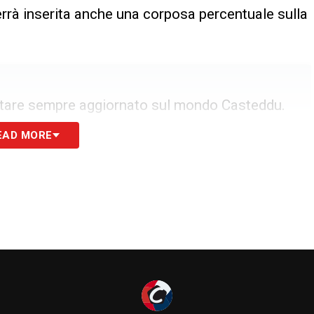
errà inserita anche una corposa percentuale sulla
tare sempre aggiornato sul mondo Casteddu.
EAD MORE
h Liteta e Thomas Berenbruch
ndrebbe a comporre una linea mediana verde e di
 tattici della dirigenza, Thomas Berenbruch è
 con
Joseph Liteta
, l’altro perno del centrocampo
erni unisce la fisicità del centrocampista africano