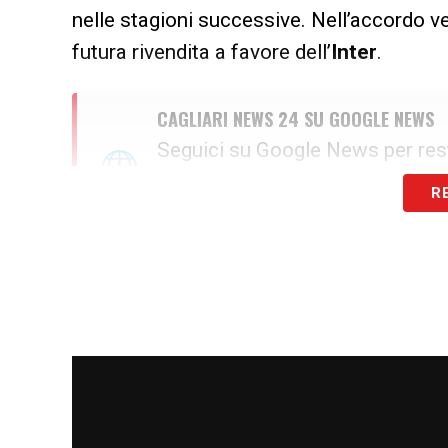
nelle stagioni successive. Nell’accordo v
futura rivendita a favore dell’
Inter
.
CAGLIARI NEWS 24 SU GOOGLE NEWS
Seguici su Google News per res
R
SEGUICI ORA
La nuova diga mediana con Josep
L’eventuale sbarco del centrocampista a
grandissimo potenziale atletico. Nei piani
destinato a muoversi in perfetta sinergia
già presente in rosa. Questa coppia di int