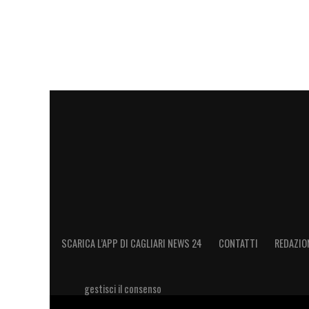
A fare la differenza nella scelta finale p
preferirebbe restare in Serie A per misur
nazionale. Un dettaglio non da poco che,
trattativa, mette il
Cagliari
in una posizione
LA PLAYLIST DELLE NOSTRE TOP NEW
SCARICA L’APP DI CAGLIARI NEWS 24
CONTATTI
REDAZIO
gestisci il consenso