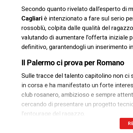
Secondo quanto rivelato dall’esperto di 
Cagliari
è intenzionato a fare sul serio pe
rossoblù, colpita dalle qualità del ragazz
valutando di aumentare l’offerta iniziale p
definitivo, garantendogli un inserimento 
Il Palermo ci prova per Romano
Sulle tracce del talento capitolino non ci 
in corsa e ha manifestato un forte interess
club rosanero, ambizioso e sempre attento 
cercando di presentare un progetto tecn
l’entourage del ragazzo.
R
La preferenza di Romano tra Serie