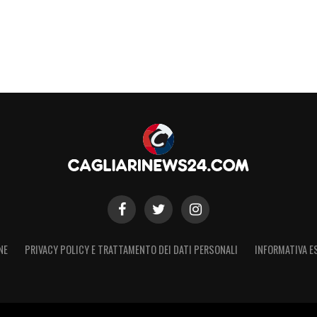
otrebbe essere la categoria. Il centrocampista
arsi fin da subito con il massimo campionato
 in questo preciso momento storico della
 di netto vantaggio rispetto ai siciliani.
S
NE
PRIVACY POLICY E TRATTAMENTO DEI DATI PERSONALI
INFORMATIVA E