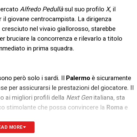
mercato
Alfredo Pedullà
sul suo profilo
X
, il
r il giovane centrocampista. La dirigenza
o cresciuto nel vivaio giallorosso, starebbe
er bruciare la concorrenza e rilevarlo a titolo
immediato in prima squadra.
sono però solo i sardi. Il
Palermo
è sicuramente
e per assicurarsi le prestazioni del giocatore. Il
ai migliori profili della
Next Gen
italiana, sta
ico stimolante che possa convincere la
Roma
e
EAD MORE
 A e Serie B