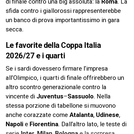
di finale contro una big assoluta: la
Roma
. La
sfida contro i giallorossi rappresenterebbe
un banco di prova importantissimo in gara
secca.
Le favorite della Coppa Italia
2026/27 e i quarti
Se i sardi dovessero firmare l’impresa
all’Olimpico, i quarti di finale offrirebbero un
altro scontro generazionale contro la
vincente di
Juventus
–
Sassuolo
. Nella
stessa porzione di tabellone si muovono
anche corazzate come
Atalanta
,
Udinese
,
Napoli
e
Fiorentina
. Dall’altro lato, le teste di
serie
Inter
,
Milan
,
Bologna
e la sorpresa