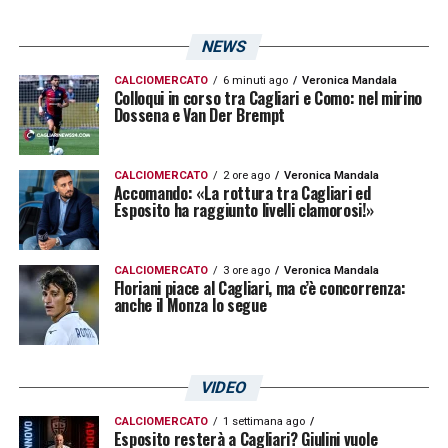
NEWS
CALCIOMERCATO
6 minuti ago
Veronica Mandala
Colloqui in corso tra Cagliari e Como: nel mirino
Dossena e Van Der Brempt
CALCIOMERCATO
2 ore ago
Veronica Mandala
Accomando: «La rottura tra Cagliari ed
Esposito ha raggiunto livelli clamorosi!»
CALCIOMERCATO
3 ore ago
Veronica Mandala
Floriani piace al Cagliari, ma c’è concorrenza:
anche il Monza lo segue
VIDEO
CALCIOMERCATO
1 settimana ago
Esposito resterà a Cagliari? Giulini vuole