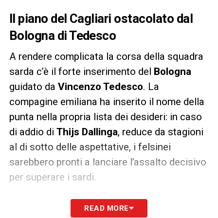
Il piano del Cagliari ostacolato dal
Bologna di Tedesco
A rendere complicata la corsa della squadra
sarda c’è il forte inserimento del
Bologna
guidato da
Vincenzo Tedesco
. La
compagine emiliana ha inserito il nome della
punta nella propria lista dei desideri: in caso
di addio di
Thijs Dallinga
, reduce da stagioni
al di sotto delle aspettative, i felsinei
sarebbero pronti a lanciare l’assalto decisivo
per superare i sardi.
La cifra richiesta al Cagliari per
READ MORE