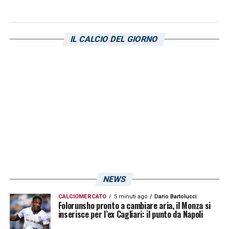
arrivare a Bowie
L’ostacolo principale per il club di
Tommaso
Giulini
resta la valutazione economica
IL CALCIO DEL GIORNO
fissata dagli scaligeri. Secondo quanto
riportato dalla fonte di mercato, l’
Hellas
Verona
chiede una cifra base di 10 milioni di
euro per lasciar partire il proprio gioiello, una
somma importante che costringerà i sardi a
una riflessione strategica.
LA PLAYLIST DELLE NOSTRE TOP NEWS
NEWS
CALCIOMERCATO
5 minuti ago
Dario Bartolucci
Folorunsho pronto a cambiare aria, il Monza si
inserisce per l’ex Cagliari: il punto da Napoli