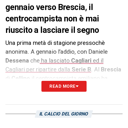
gennaio verso Brescia, il
centrocampista non è mai
riuscito a lasciare il segno
Una prima metà di stagione pressochè
anonima. A gennaio l’addio, con Daniele
Dessena
che
ha lasciato
Cagliari
ed il
Cagliari per ripartire dalla
Serie B
. Al
Brescia
di
Cellino
il centrocampista emiliano ha
portato esperienza ed a fine stagione proprio
READ MORE
un suo gol ha decretato il ritorno in Serie A
delle rondinelle dopo 8 anni. Quella
Serie A
in
cui, con la maglia del Cagliari, negli ultimi due
IL CALCIO DEL GIORNO
anni aveva faticato a starci. Dopo il