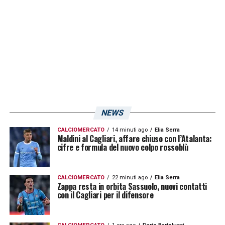
campionato 2017/18, da dimenticare,
Dessena
non è però riuscito a voltare
pagina. Nelle gerarchie del Cagliari di
Maran
partiva come gregario e così è stato: appena
tre presenze da titolare, in totale si contano
344′ e prestazioni che al massimo hanno
strappato la sufficienza. Troppo poco per
NEWS
restare in Serie A. Il voto assegnato al
centrocampista tiene chiaramente conto
CALCIOMERCATO
14 minuti ago
Elia Serra
Maldini al Cagliari, affare chiuso con l’Atalanta:
esclusivamente della prima metà di stagione,
cifre e formula del nuovo colpo rossoblù
quella giocata in Sardegna.
CALCIOMERCATO
22 minuti ago
Elia Serra
Zappa resta in orbita Sassuolo, nuovi contatti
VOTO: 5
con il Cagliari per il difensore
I PAGELLONI 2018/19 DEGLI ALTRI
ROSSOBLU