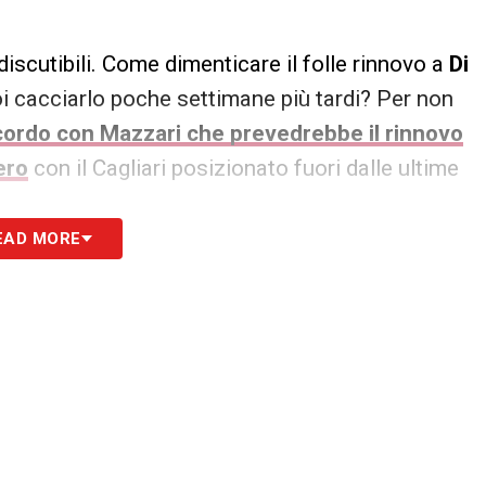
iscutibili. Come dimenticare il folle rinnovo a
Di
poi cacciarlo poche settimane più tardi? Per non
ccordo con Mazzari che prevedrebbe il rinnovo
ero
con il Cagliari posizionato fuori dalle ultime
EAD MORE
atti, perché malgrado tutto il Casteddu a oggi
e incombe sempre più minacciosa la
Salernitana
 punto prezioso anche a Bergamo. E domenica ci
lla definitiva.
S