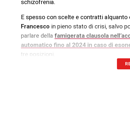
schizofrenia.
E spesso con scelte e contratti alquanto d
Francesco
in pieno stato di crisi, salvo 
parlare della
famigerata clausola nell’a
automatico fino al 2024 in caso di eson
tre posizioni.
R
Circostanza puntualmente verificata dai f
sarebbe ancora salvo. Ma alle sue spall
di Davide Nicola
, capace di incassare un
sarà la resa dei conti all’Arechi. Forse que
LA PLAYLIST DELLE NOSTRE TOP NEW