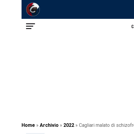
C
Home
»
Archivio
»
2022
»
Cagliari malato di schizofre