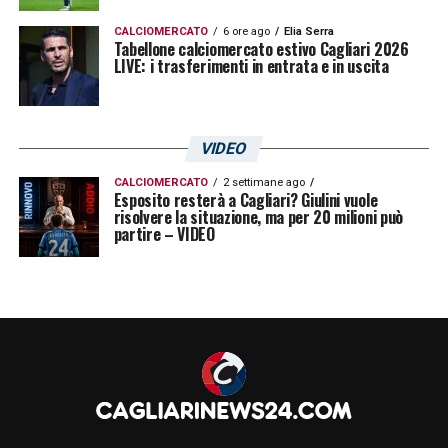
CAGLIARI, CHI RESTA E CHI PARTE
CALCIOMERCATO
6 ore ago
Elia Serra
Tabellone calciomercato estivo Cagliari 2026
LIVE: i trasferimenti in entrata e in uscita
LA PLAYLIST DELLE NOSTRE TOP NEWS
VIDEO
CALCIOMERCATO
2 settimane ago
Esposito resterà a Cagliari? Giulini vuole
risolvere la situazione, ma per 20 milioni può
partire – VIDEO