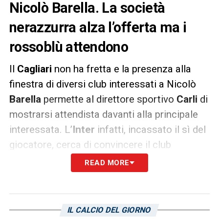
Nicolò Barella. La società
nerazzurra alza l’offerta ma i
rossoblù attendono
Il
Cagliari
non ha fretta e la presenza alla
finestra di diversi club interessati a Nicolò
Barella
permette al direttore sportivo
Carli
di
mostrarsi attendista davanti alla principale
interessata. L’
Inter
infatti, incassato il sì del
giocatore, cerca di convincere il club
rossoblù ritoccando al rialzo un’offerta che
READ MORE
comprende una somma di denaro associata
a contropartite tecniche. Secondo quanto
riporta
Sky Sport
, l’ultima proposta contiene
IL CALCIO DEL GIORNO