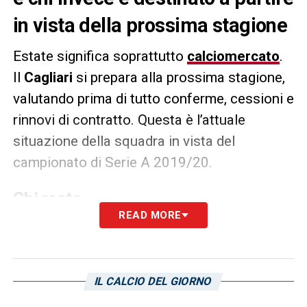
in vista della prossima stagione
Estate significa soprattutto
calciomercato
.
Il
Cagliari
si prepara alla prossima stagione,
valutando prima di tutto conferme, cessioni e
rinnovi di contratto. Questa è l’attuale
situazione della squadra in vista del
campionato di Serie A 2019/20.
Chi resta
READ MORE
Rolando
Maran
: Il Cagliari 2019/20 riparte da lui. La
società l’aveva già confermato addirittura prima di
raggiungere la salvezza matematica, rinnovandogli
il contratto. Sarà ancora lui l’allenatore rossoblù.
IL CALCIO DEL GIORNO
Alessio
Cragno
: Ha dimostrato di essere tra i