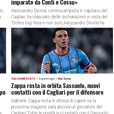
imparato da Conti e Cossu»
i,
Alessandro Deiola, centrocampista e capitano del
i
Cagliari, ha rilasciato delle dichiarazioni in vista del
Trofeo Gigi Riva e non solo Alessandro Deiola ha
raccontato le emozioni...
CALCIOMERCATO
3 giorni ago
Elia Serra
Zappa resta in orbita Sassuolo, nuovi
lpo
contatti con il Cagliari per il difensore
Gabriele Zappa resta in attesa di capire se la
prossima stagione sarà ancora un giocatore del
Cagliari! Tutte le novità sui contatti con il Sassuolo
a.