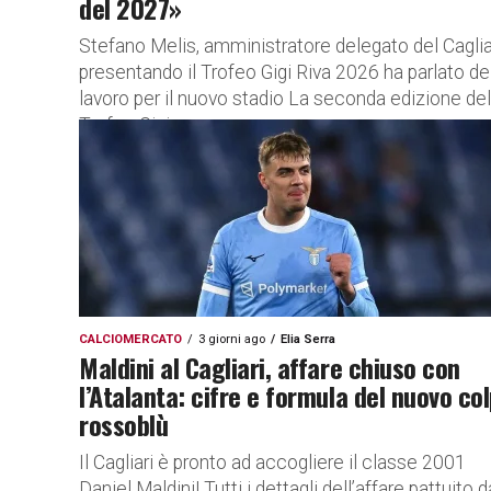
del 2027»
Stefano Melis, amministratore delegato del Cagliar
presentando il Trofeo Gigi Riva 2026 ha parlato de
lavoro per il nuovo stadio La seconda edizione del
Trofeo Gigi...
CALCIOMERCATO
3 giorni ago
Elia Serra
Maldini al Cagliari, affare chiuso con
l’Atalanta: cifre e formula del nuovo co
rossoblù
Il Cagliari è pronto ad accogliere il classe 2001
Daniel Maldini! Tutti i dettagli dell’affare pattuito d