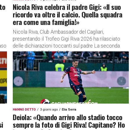
ito
Nicola Riva celebra il padre Gigi: «Il suo
ricordo va oltre il calcio. Quella squadra
era come una famiglia!»
Nicola Riva, Club Ambassador del Cagliari,
presentando il Trofeo Gigi Riva 2026 ha rilasciato
aso
delle dichiarazioni toccanti sul padre La seconda
edizione del Trofeo Gigi Riva...
HANNO DETTO
3 giorni ago
Elia Serra
Deiola: «Quando arrivo allo stadio tocco
si
sempre la foto di Gigi Riva! Capitano? Ho