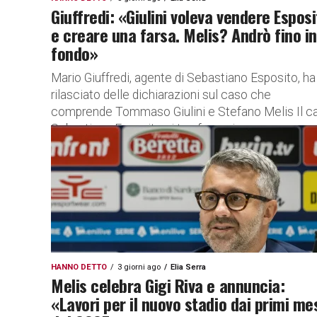
Giuffredi: «Giulini voleva vendere Espos
e creare una farsa. Melis? Andrò fino in
fondo»
Mario Giuffredi, agente di Sebastiano Esposito, ha
rilasciato delle dichiarazioni sul caso che
comprende Tommaso Giulini e Stefano Melis Il c
Sebastiano Esposito si trasforma in...
HANNO DETTO
3 giorni ago
Elia Serra
Melis celebra Gigi Riva e annuncia:
«Lavori per il nuovo stadio dai primi me