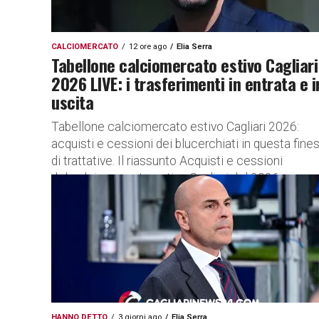
CALCIOMERCATO
12 ore ago
Elia Serra
Tabellone calciomercato estivo Cagliari
2026 LIVE: i trasferimenti in entrata e i
uscita
Tabellone calciomercato estivo Cagliari 2026:
acquisti e cessioni dei blucerchiati in questa fines
di trattative. Il riassunto Acquisti e cessioni
del calciomercato estivo Cagliari del 2026.
LEGENDA – D...
HANNO DETTO
3 giorni ago
Elia Serra