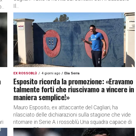
Il...
...
EX ROSSOBLÙ
4 giorni ago
Elia Serra
a
Esposito ricorda la promozione: «Eravamo
talmente forti che riuscivamo a vincere in
maniera semplice!»
Mauro Esposito, ex attaccante del Cagliari, ha
rilasciato delle dichiarazioni sulla stagione che vide
ri
ritornare in Serie A i rossoblù Una squadra capace di
segnare 80...