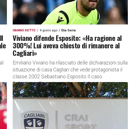
HANNO DETTO
4 giorni ago
Elia Serra
Il
Viviano difende Esposito: «Ha ragione al
ale
300%! Lui aveva chiesto di rimanere al
Cagliari»
al
Emiliano Viviano ha rilasciato delle dichiarazioni sulla
situazione di casa Cagliari che vede protagonista il
classe 2002 Sebastiano Esposito Il caso
Sebastiano Esposito continua ad alimentare...