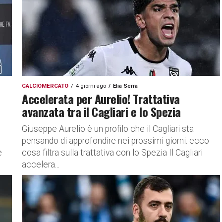
CALCIOMERCATO
4 giorni ago
Elia Serra
Accelerata per Aurelio! Trattativa
avanzata tra il Cagliari e lo Spezia
Giuseppe Aurelio è un profilo che il Cagliari sta
pensando di approfondire nei prossimi giorni: ecco
e
cosa filtra sulla trattativa con lo Spezia Il Cagliari
accelera...