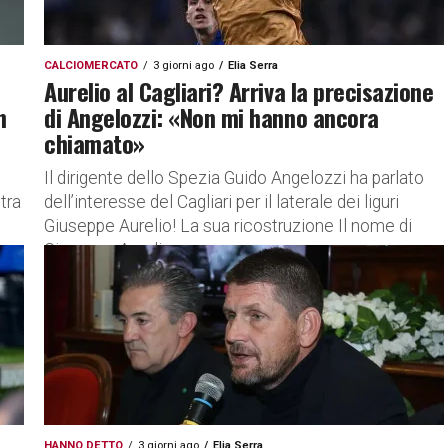
CALCIOMERCATO
3 giorni ago
Elia Serra
Aurelio al Cagliari? Arriva la precisazione
n
di Angelozzi: «Non mi hanno ancora
chiamato»
Il dirigente dello Spezia Guido Angelozzi ha parlato
tra
dell’interesse del Cagliari per il laterale dei liguri
Giuseppe Aurelio! La sua ricostruzione Il nome di
Giuseppe Aurelio...
HANNO DETTO
3 giorni ago
Elia Serra