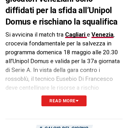
diffidati per la sfida all’Unipol
Domus e rischiano la squalifica
Si avvicina il match tra
Cagliari
e
Venezia
,
crocevia fondamentale per la salvezza in
programma domenica 18 maggio alle 20.30
all’Unipol Domus e valida per la 37a giornata
di Serie A. In vista della gara contro i
rossoblù, il tecnico Eusebio Di Francesco
deve centellinare le risorse a rischio
squalifica: si tratta di
Jay Idzes
,
Kike Perez
READ MORE
e
Fali Cande
, i quali sono già diffidati, e in
caso di cartellino giallo salterebbero l’ultimo
incontro di campionato.