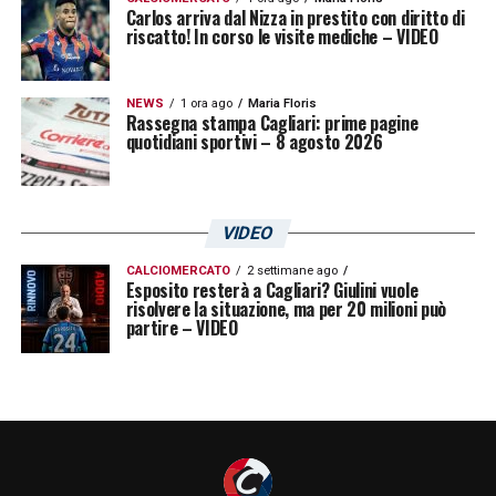
Carlos arriva dal Nizza in prestito con diritto di
stadio, i parcheggi e l’area limitrofa al
riscatto! In corso le visite mediche – VIDEO
mercato di San Bartolomeo: sulle prime tre si
concede dunque la possibilità di installare
NEWS
1 ora ago
Maria Floris
attività anche non strettamente legate allo
Rassegna stampa Cagliari: prime pagine
quotidiani sportivi – 8 agosto 2026
sport. Nelle more della costruzione del
nuovo impianto, inoltre, si consente la
realizzazione di uno stadio provvisorio
VIDEO
nell’area dei parcheggi
. E’ stato effettuato
CALCIOMERCATO
2 settimane ago
Esposito resterà a Cagliari? Giulini vuole
uno studio trasportistico su viabilità e
risolvere la situazione, ma per 20 milioni può
parcheggi nelle diverse fasi, studio che non
partire – VIDEO
ha evidenziato criticità. Accertamenti sono
stati svolti anche sulla compatibilità idraulica
e geologica delle opere, sono stati esclusi
pericoli in questo senso. L’assessore ha