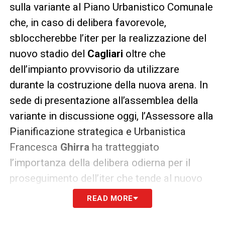
sulla variante al Piano Urbanistico Comunale
che, in caso di delibera favorevole,
sbloccherebbe l’iter per la realizzazione del
nuovo stadio del
Cagliari
oltre che
dell’impianto provvisorio da utilizzare
durante la costruzione della nuova arena. In
sede di presentazione all’assemblea della
variante in discussione oggi, l’Assessore alla
Pianificazione strategica e Urbanistica
Francesca
Ghirra
ha tratteggiato
l’importanza della delibera odierna per il
proseguimento dell’iter che tende al nuovo
stadio e ripercorso le tappe che hanno
READ MORE
portato alla votazione di questo pomeriggio.