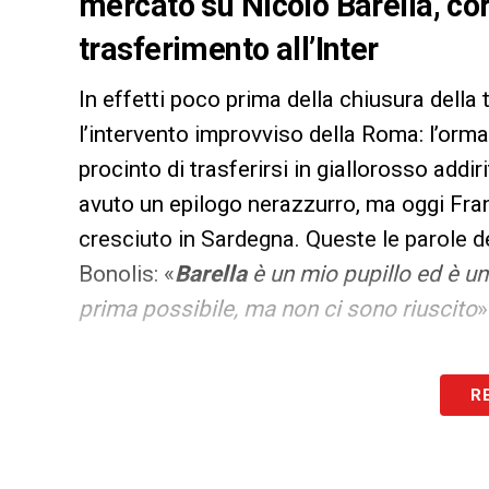
mercato su Nicolò Barella, co
trasferimento all’Inter
In effetti poco prima della chiusura della 
l’intervento improvviso della Roma: l’orm
procinto di trasferirsi in giallorosso addir
avuto un epilogo nerazzurro, ma oggi Fr
cresciuto in Sardegna. Queste le parole d
Bonolis: «
Barella
è un mio pupillo ed è un
prima possibile, ma non ci sono riuscito
»
LA PLAYLIST DELLE NOSTRE TOP NEW
R