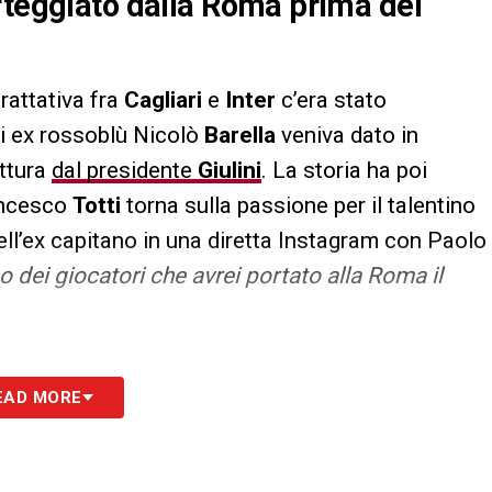
rteggiato dalla Roma prima del
trattativa fra
Cagliari
e
Inter
c’era stato
ai ex rossoblù Nicolò
Barella
veniva dato in
ittura
dal presidente
Giulini
. La storia ha poi
ancesco
Totti
torna sulla passione per il talentino
ell’ex capitano in una diretta Instagram con Paolo
o dei giocatori che avrei portato alla Roma il
S
EAD MORE