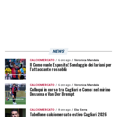
nostro obiettivo è di difendere lontani dalla
nostra porta. Nella mia carriera ho sempre
giocato così e anche l’allenatore vuole farci
giocare così. Abbiamo i calciatori in grado di
farlo ma dobbiamo lavorare migliorare
».
LA PLAYLIST DELLE NOSTRE TOP NEWS
NEWS
CALCIOMERCATO
6 ore ago
Veronica Mandala
Il Como vuole Esposito! Sondaggio dei lariani per
l’attaccante rossoblù
CALCIOMERCATO
6 ore ago
Veronica Mandala
Colloqui in corso tra Cagliari e Como: nel mirino
Dossena e Van Der Brempt
CALCIOMERCATO
8 ore ago
Elia Serra
Tabellone calciomercato estivo Cagliari 2026