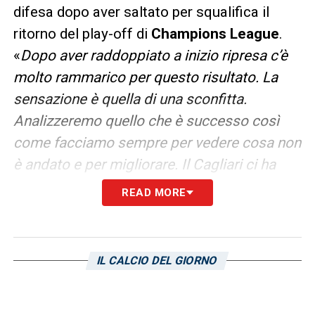
difesa dopo aver saltato per squalifica il
ritorno del play-off di
Champions League
.
«
Dopo aver raddoppiato a inizio ripresa c’è
molto rammarico per questo risultato. La
sensazione è quella di una sconfitta.
Analizzeremo quello che è successo così
come facciamo sempre per vedere cosa non
è andato e per migliorare. Il Cagliari ci ha
messi in difficoltà ma il vantaggio di due gol
READ MORE
deve essere sufficiente per vincere
», ha
spiegato il difensore belga ai microfoni di
Roma TV
. «
Siamo scesi in campo con
IL CALCIO DEL GIORNO
l’intenzione di difendere alto ma a volte non
si rivela possibile e così è successo oggi. Il