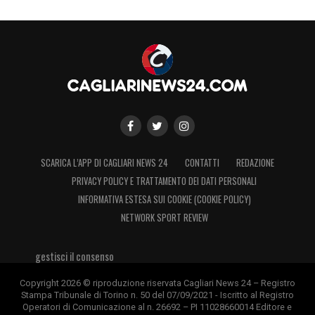
SCARICA L’APP DI CAGLIARI NEWS 24
CONTATTI
REDAZIONE
PRIVACY POLICY E TRATTAMENTO DEI DATI PERSONALI
INFORMATIVA ESTESA SUI COOKIE (COOKIE POLICY)
NETWORK SPORT REVIEW
gestisci il consenso
Copyright 2026 © riproduzione riservata Cagliari News 24 – Registro
Stampa Tribunale di Torino n. 50 del 07/09/2021 - Iscritto al Registro
Operatori di Comunicazione al n. 26692 – PI 11028660014 Editore e