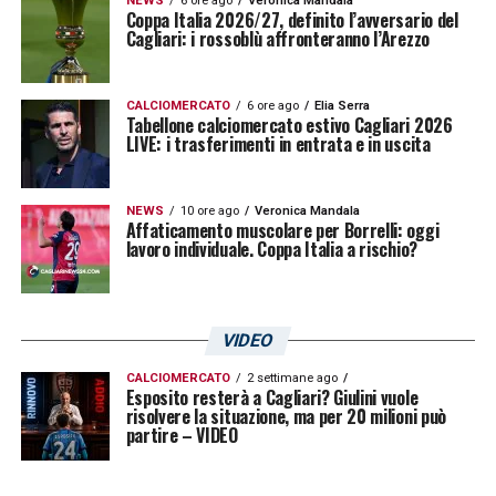
NEWS
6 ore ago
Veronica Mandala
Coppa Italia 2026/27, definito l’avversario del
Cagliari: i rossoblù affronteranno l’Arezzo
CALCIOMERCATO
6 ore ago
Elia Serra
Tabellone calciomercato estivo Cagliari 2026
LIVE: i trasferimenti in entrata e in uscita
NEWS
10 ore ago
Veronica Mandala
Affaticamento muscolare per Borrelli: oggi
lavoro individuale. Coppa Italia a rischio?
VIDEO
CALCIOMERCATO
2 settimane ago
Esposito resterà a Cagliari? Giulini vuole
risolvere la situazione, ma per 20 milioni può
partire – VIDEO